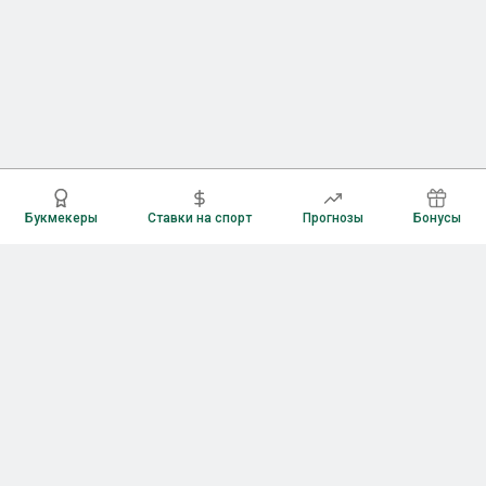
Букмекеры
Ставки на спорт
Прогнозы
Бонусы
Букмекеры
Рейтинг букмекерских контор
Букмекерские конторы России