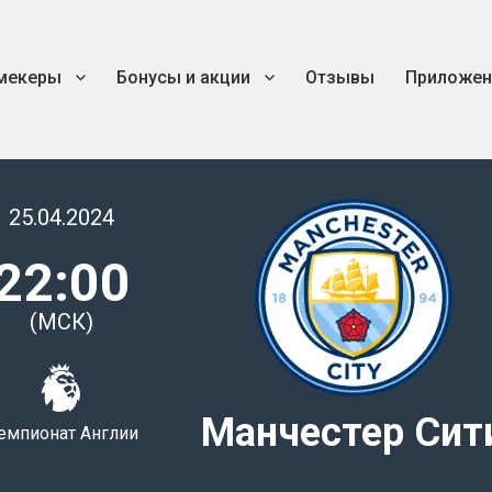
мекеры
Бонусы и акции
Отзывы
Приложен
25.04.2024
22:00
(МСК)
Манчестер Сит
емпионат Англии