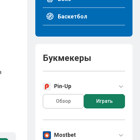
Баскетбол
Букмекеры
в
Pin-Up
Обзор
Играть
Mostbet