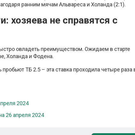
агодаря ранним мячам Альвареса и Холанда (2:1).
и: хозяева не справятся с
ыстро овладеть преимуществом. Ожидаем в старте
е, Холанда и Фодена.
 пробьют ТБ 2.5 – эта ставка проходила четыре раза 
апреля 2024
а 26 апреля 2024