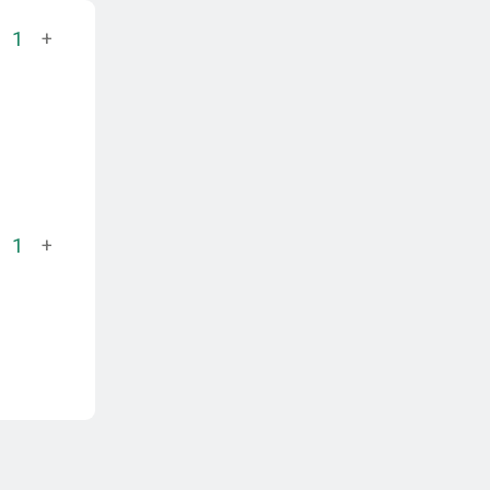
1
+
1
+