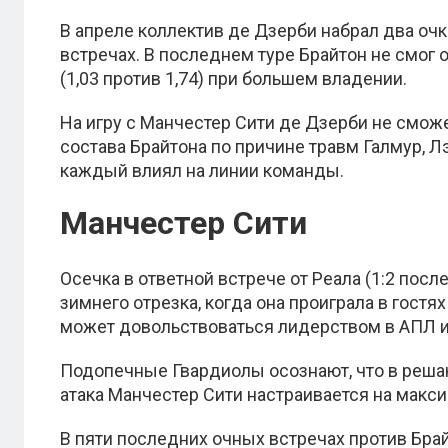
В апреле коллектив де Дзерби набрал два очк
встречах. В последнем туре Брайтон не смог 
(1,03 против 1,74) при большем владении.
На игру с Манчестер Сити де Дзерби не сможе
состава Брайтона по причине травм Галмур, 
каждый влиял на линии команды.
Манчестер Сити
Осечка в ответной встрече от Реала (1:2 пос
зимнего отрезка, когда она проиграла в гостях
может довольствоваться лидерством в АПЛ 
Подопечные Гвардиолы осознают, что в реша
атака Манчестер Сити настраивается на макс
В пяти последних очных встречах против Бр