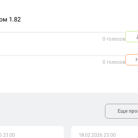
ом 1.82
0
голосов
0
голосов
Еще про
6 23:00
18.02.2026 23:00