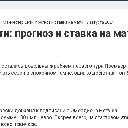
– Манчестер Сити: прогноз и ставка на матч 18 августа 2024
и: прогноз и ставка на ма
не остались довольны жребием первого тура Премьер-
ать сезон в спокойном темпе, однако дебютная топ-
арески добавил к подписанию Омордиона Нету из
умму 100+ млн евро. Скорее всего, на стартовом эт
 всех новичков.