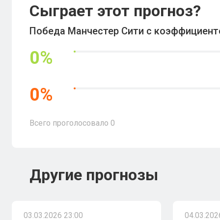
Сыграет этот прогноз?
Победа Манчестер Сити с коэффициент
0
%
0
%
Всего проголосовало
0
Другие прогнозы
03.03.2026 23:00
04.03.202