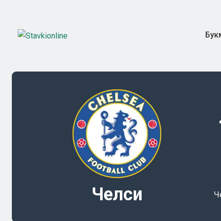
Бук
Челси
Ч