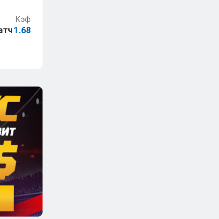
Кэф
атч
1.68