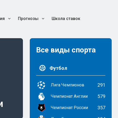
ия
Прогнозы
Школа ставок
Все виды спорта
Футбол
291
Лига Чемпионов
579
Чемпионат Англии
и
357
Чемпионат России