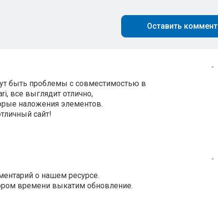
Оставить коммент
-
огут быть проблемы с совместимостью в
ari, все выглядит отлично,
торые наложения элементов.
отличный сайт!
-
ментарий о нашем ресурсе.
кором времени выкатим обновление.