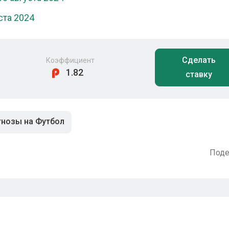
ста 2024
Сделать
Коэффициент
1.82
ставку
нозы на Футбол
Поде