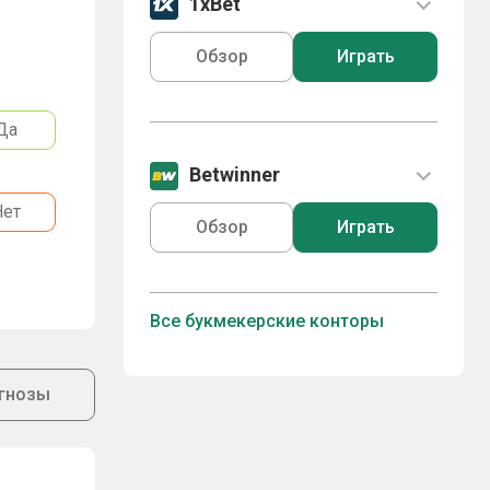
1xBet
Обзор
Играть
Да
Betwinner
Нет
Обзор
Играть
Все букмекерские конторы
гнозы