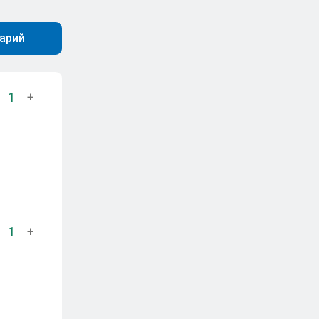
арий
1
+
1
+