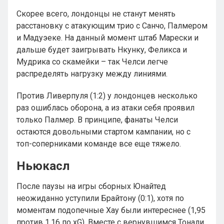
Скорее всего, лондонцы не станут менять
расстановку с атакующим трио с Санчо, Палмером
и Мадуэеке. На данный момент штаб Марески и
дальше будет заигрывать Нкунку, Феликса и
Мудрика со скамейки – так Челси легче
распределять нагрузку между линиями.
Против Ливерпуля (1:2) у лондонцев несколько
раз ошиблась оборона, а из атаки себя проявил
только Палмер. В принципе, фанаты Челси
остаются довольными стартом кампании, но с
топ-соперниками команде все еще тяжело.
Ньюкасл
После паузы на игры сборных Юнайтед
неожиданно уступили Брайтону (0:1), хотя по
моментам подопечные Хау были интереснее (1,95
против 1,16 по xG). Вместе с вернувшимся Тонали