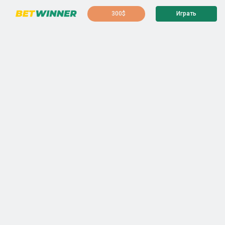
300$
Играть