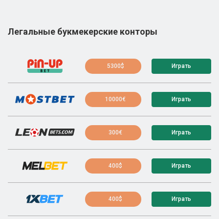
Легальные букмекерские конторы
5300$
Играть
10000€
Играть
300€
Играть
400$
Играть
400$
Играть