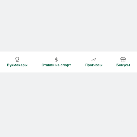
Букмекеры
Ставки на спорт
Прогнозы
Бонусы
Букмекеры
Рейтинг букмекерских контор
Букмекерские конторы России