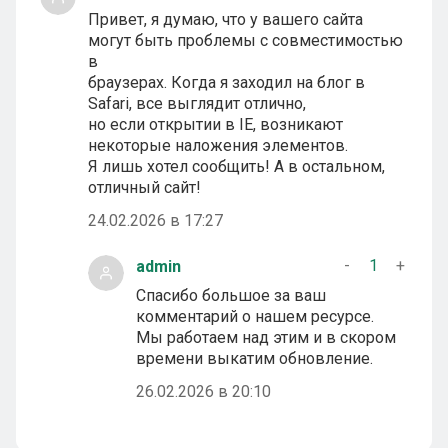
Привет, я думаю, что у вашего сайта
могут быть проблемы с совместимостью
в
браузерах. Когда я заходил на блог в
Safari, все выглядит отлично,
но если открытии в IE, возникают
некоторые наложения элементов.
Я лишь хотел сообщить! А в остальном,
отличный сайт!
24.02.2026 в 17:27
-
1
+
admin
Спасибо большое за ваш
комментарий о нашем ресурсе.
Мы работаем над этим и в скором
времени выкатим обновление.
26.02.2026 в 20:10