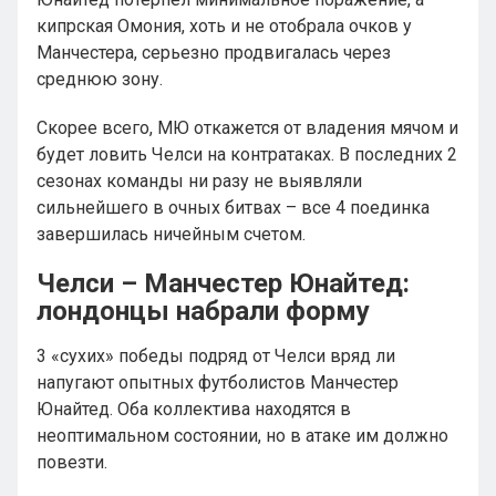
кипрская Омония, хоть и не отобрала очков у
Манчестера, серьезно продвигалась через
среднюю зону.
Скорее всего, МЮ откажется от владения мячом и
будет ловить Челси на контратаках. В последних 2
сезонах команды ни разу не выявляли
сильнейшего в очных битвах – все 4 поединка
завершилась ничейным счетом.
Челси – Манчестер Юнайтед:
лондонцы набрали форму
3 «сухих» победы подряд от Челси вряд ли
напугают опытных футболистов Манчестер
Юнайтед. Оба коллектива находятся в
неоптимальном состоянии, но в атаке им должно
повезти.