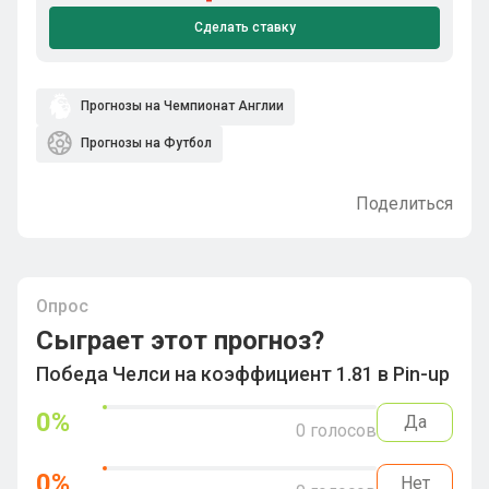
Сделать ставку
Прогнозы на Чемпионат Англии
Прогнозы на Футбол
Поделиться
Опрос
Сыграет этот прогноз?
Победа Челси на коэффициент 1.81 в Pin-up
0
%
Да
0
голосов
0
%
Нет