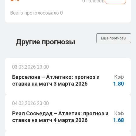
0
голосов
Всего проголосовало
0
Еще прогнозы
Другие прогнозы
03.03.2026 23:00
Барселона – Атлетико: прогноз и
Кэф
ставка на матч 3 марта 2026
1.80
04.03.2026 23:00
Реал Сосьедад – Атлетик: прогноз и
Кэф
ставка на матч 4 марта 2026
1.68