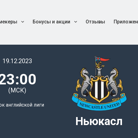
мекеры
Бонусы и акции
Отзывы
Приложен
19.12.2023
23:00
(МСК)
ок английской лиги
Ньюкасл