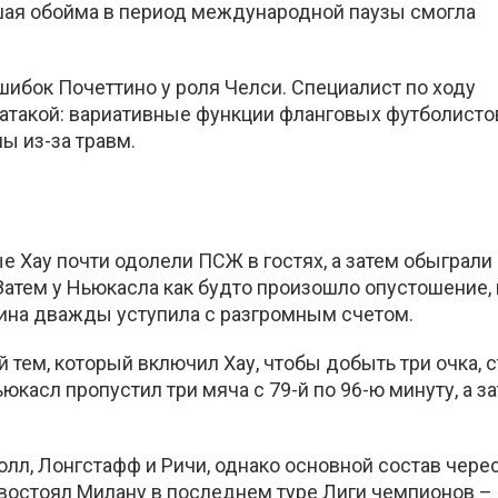
шая обойма в период международной паузы смогла
шибок Почеттино у роля Челси. Специалист по ходу
атакой: вариативные функции фланговых футболисто
ы из-за травм.
е Хау почти одолели ПСЖ в гостях, а затем обыграли
атем у Ньюкасла как будто произошло опустошение, 
жина дважды уступила с разгромным счетом.
тем, который включил Хау, чтобы добыть три очка, с
касл пропустил три мяча с 79-й по 96-ю минуту, а з
.
олл, Лонгстафф и Ричи, однако основной состав чере
востоял Милану в последнем туре Лиги чемпионов –