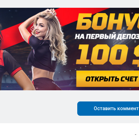
Оставить коммент
-