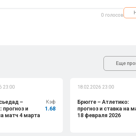
0
голосов
Еще про
6 23:00
18.02.2026 23:00
сьедад –
Брюгге – Атлетико:
Кэф
: прогноз и
1.68
прогноз и ставка на м
на матч 4 марта
18 февраля 2026