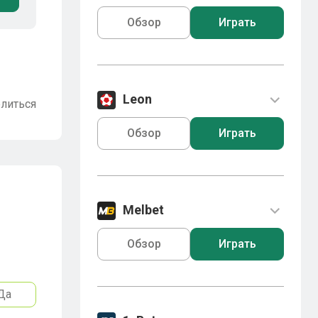
Обзор
Играть
Leon
литься
Обзор
Играть
Melbet
Обзор
Играть
Да