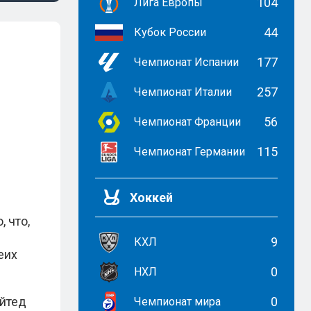
104
Лига Европы
44
Кубок России
177
Чемпионат Испании
257
Чемпионат Италии
56
Чемпионат Франции
115
Чемпионат Германии
Хоккей
 что,
9
КХЛ
еих
0
НХЛ
айтед
0
Чемпионат мира