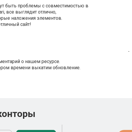
огут быть проблемы с совместимостью в
ari, все выглядит отлично,
торые наложения элементов.
отличный сайт!
-
ментарий о нашем ресурсе.
кором времени выкатим обновление.
конторы