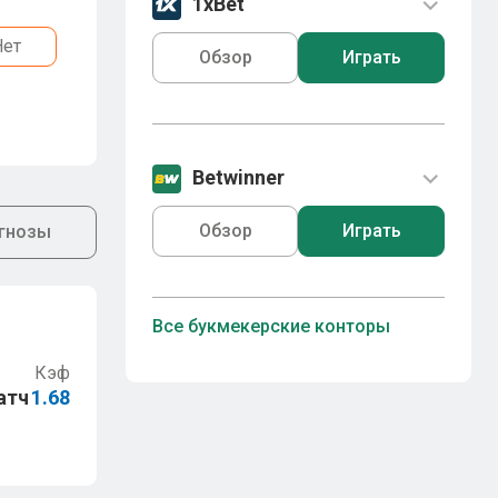
1xBet
Нет
Обзор
Играть
Betwinner
Обзор
Играть
гнозы
Все букмекерские конторы
Кэф
атч
1.68