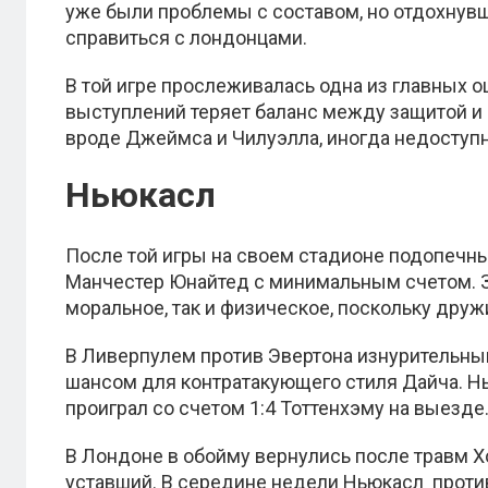
уже были проблемы с составом, но отдохнув
справиться с лондонцами.
В той игре прослеживалась одна из главных о
выступлений теряет баланс между защитой и 
вроде Джеймса и Чилуэлла, иногда недоступн
Ньюкасл
После той игры на своем стадионе подопечны
Манчестер Юнайтед с минимальным счетом. З
моральное, так и физическое, поскольку дру
В Ливерпулем против Эвертона изнурительный 
шансом для контратакующего стиля Дайча. Нью
проиграл со счетом 1:4 Тоттенхэму на выезде
В Лондоне в обойму вернулись после травм Х
уставший. В середине недели Ньюкасл проти