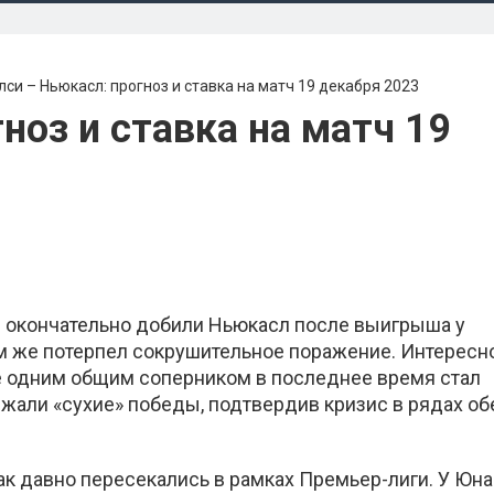
лси – Ньюкасл: прогноз и ставка на матч 19 декабря 2023
ноз и ставка на матч 19
 окончательно добили Ньюкасл после выигрыша у
м же потерпел сокрушительное поражение. Интересно,
е одним общим соперником в последнее время стал
жали «сухие» победы, подтвердив кризис в рядах об
ак давно пересекались в рамках Премьер-лиги. У Юн