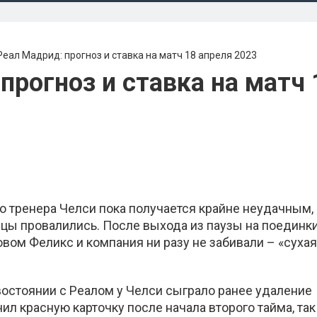
Реал Мадрид: прогноз и ставка на матч 18 апреля 2023
прогноз и ставка на матч 
о тренера Челси пока получается крайне неудачным,
цы провалились. После выхода из паузы на поединк
вом Феликс и компания ни разу не забивали – «сухая
остоянии с Реалом у Челси сыграло ранее удаление
л красную карточку после начала второго тайма, так