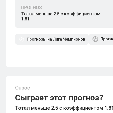
ПРОГНОЗ
Тотал меньше 2.5 с коэффициентом
1.81
Прогн
Прогнозы на Лига Чемпионов
Опрос
Сыграет этот прогноз?
Тотал меньше 2.5 с коэффициентом 1.8