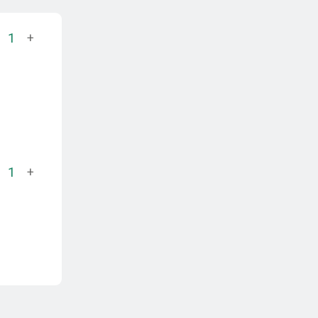
1
+
1
+