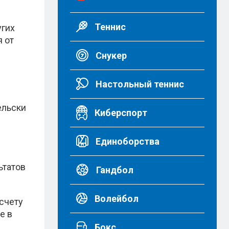
Теннис
угих
 от
Снукер
Настольный теннис
ельски
Киберспорт
Единоборства
ьтатов
Гандбол
Волейбол
счету
е в
Бокс