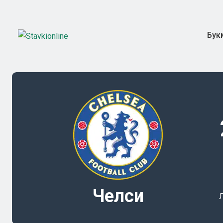
Бук
Челси