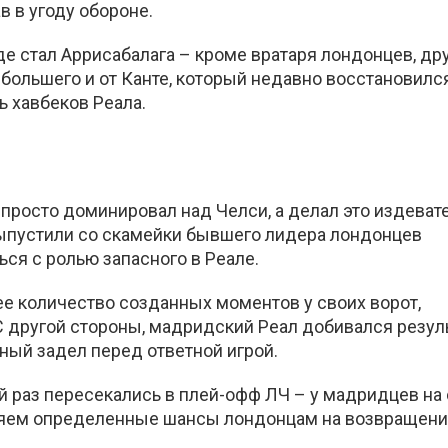
 в угоду обороне.
е стал Аррисабалага – кроме вратаря лондонцев, др
большего и от Канте, который недавно восстановился
ь хавбеков Реала.
просто доминировал над Челси, а делал это издеват
ыпустили со скамейки бывшего лидера лондонцев
ся с ролью запасного в Реале.
е количество созданных моментов у своих ворот,
 С другой стороны, мадридский Реал добивался резул
чный задел перед ответной игрой.
й раз пересекались в плей-офф ЛЧ – у мадридцев на 
ляем определенные шансы лондонцам на возвращени