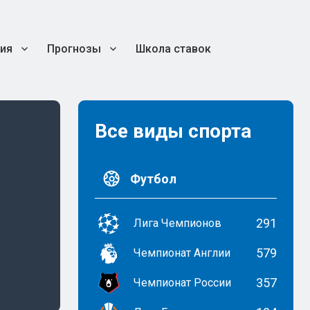
ия
Прогнозы
Школа ставок
Все виды спорта
Футбол
291
Лига Чемпионов
579
Чемпионат Англии
357
Чемпионат России