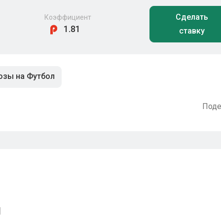
Сделать
Коэффициент
1.81
ставку
озы на Футбол
Поде
1