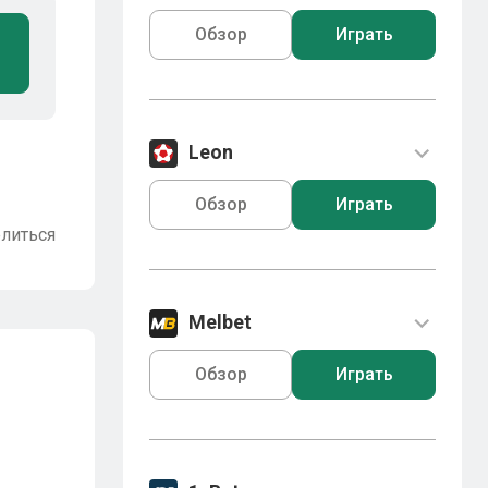
Обзор
Играть
Leon
Обзор
Играть
литься
Melbet
Обзор
Играть