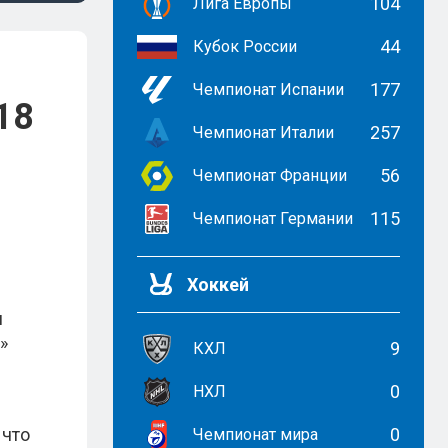
104
Лига Европы
44
Кубок России
177
Чемпионат Испании
18
257
Чемпионат Италии
56
Чемпионат Франции
115
Чемпионат Германии
Хоккей
и
»
9
КХЛ
0
НХЛ
 что
0
Чемпионат мира