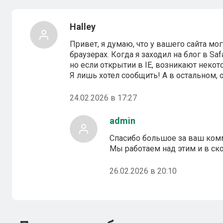
Halley
Привет, я думаю, что у вашего сайта м
браузерах. Когда я заходил на блог в Saf
но если открытии в IE, возникают неко
Я лишь хотел сообщить! А в остальном, 
24.02.2026 в 17:27
admin
Спасибо большое за ваш ком
Мы работаем над этим и в с
26.02.2026 в 20:10