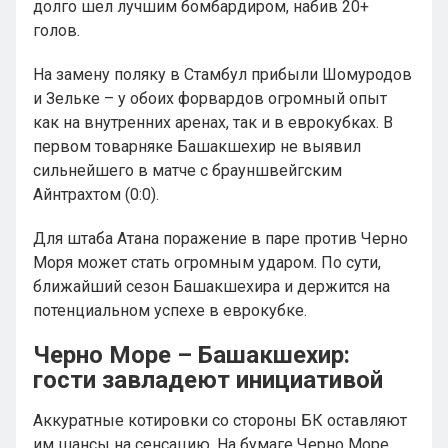
долго шел лучшим бомбардиром, набив 20+
голов.
На замену поляку в Стамбул прибыли Шомуродов
и Зельке – у обоих форвардов огромный опыт
как на внутренних аренах, так и в еврокубках. В
первом товарняке Башакшехир не выявил
сильнейшего в матче с брауншвейгским
Айнтрахтом (0:0).
Для штаба Атана поражение в паре против Черно
Моря может стать огромным ударом. По сути,
ближайший сезон Башакшехира и держится на
потенциальном успехе в еврокубке.
Черно Море – Башакшехир:
гости завладеют инициативой
Аккуратные котировки со стороны БК оставляют
им шансы на сенсацию. На бумаге Черно Море