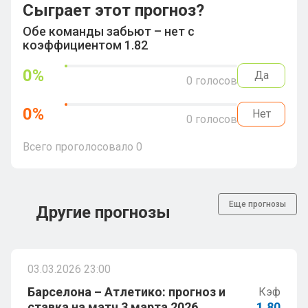
Сыграет этот прогноз?
Обе команды забьют – нет с
коэффициентом 1.82
0
%
Да
0
голосов
0
%
Нет
0
голосов
Всего проголосовало
0
Еще прогнозы
Другие прогнозы
03.03.2026 23:00
Барселона – Атлетико: прогноз и
Кэф
ставка на матч 3 марта 2026
1.80