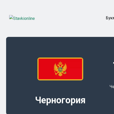
Бук
Ч
Черногория