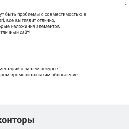
-
огут быть проблемы с совместимостью в
ari, все выглядит отлично,
торые наложения элементов.
отличный сайт!
-
ментарий о нашем ресурсе.
кором времени выкатим обновление.
конторы