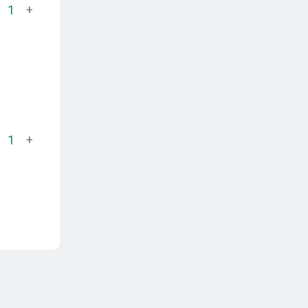
1
+
1
+