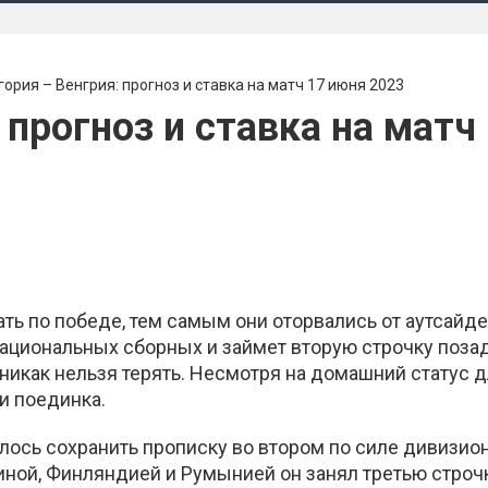
ория – Венгрия: прогноз и ставка на матч 17 июня 2023
 прогноз и ставка на матч
ть по победе, тем самым они оторвались от аутсайд
 национальных сборных и займет вторую строчку поза
 никак нельзя терять. Несмотря на домашний статус 
и поединка.
лось сохранить прописку во втором по силе дивизио
виной, Финляндией и Румынией он занял третью строчк