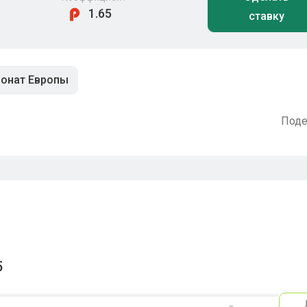
1.65
ставку
ионат Европы
Поде
5