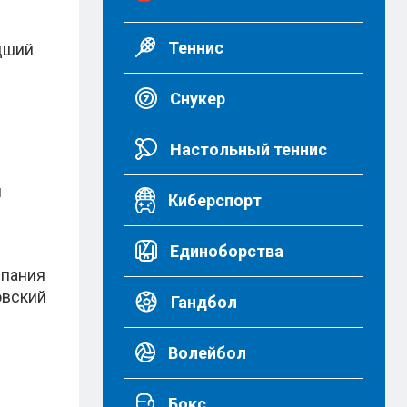
Теннис
дший
Снукер
Настольный теннис
и
Киберспорт
Единоборства
мпания
овский
Гандбол
Волейбол
й
Бокс