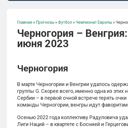
Главная
»
Прогнозы
»
Футбол
»
Чемпионат Европы
»
Черног
Черногория – Венгрия:
июня 2023
Черногория
В марте Черногории и Венгрии удалось одержа
группы G. Скорее всего, именно одна из этих
Сербии – в первой очной встрече терять очки
команды Черногории, венгры идут фаворитам
Осенью 2022 года коллективу Радуловича уда
Лиги Наций – в квартете с Боснией и Герцего