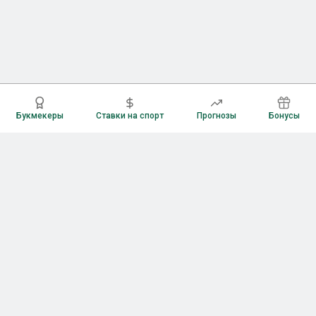
Букмекеры
Ставки на спорт
Прогнозы
Бонусы
Букмекеры
Рейтинг букмекерских контор
Букмекерские конторы России
Букмекеры без верификации