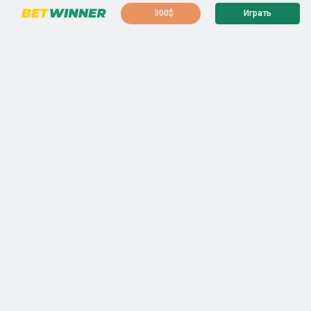
300$
Играть