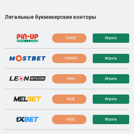
Легальные букмекерские конторы
5300$
Играть
10000€
Играть
300€
Играть
400$
Играть
400$
Играть