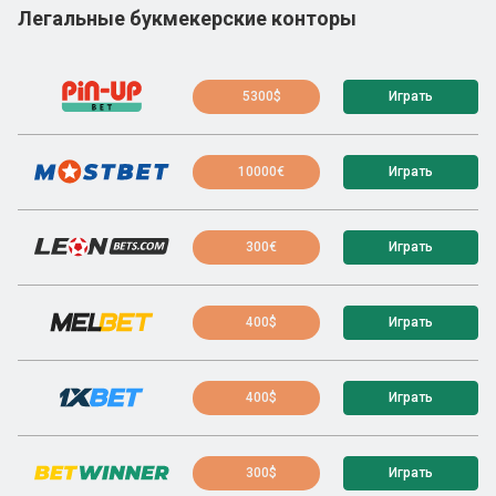
Легальные букмекерские конторы
5300$
Играть
10000€
Играть
300€
Играть
400$
Играть
400$
Играть
300$
Играть