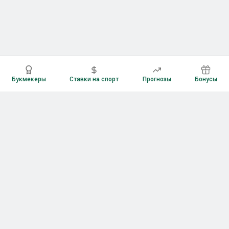
Букмекеры
Ставки на спорт
Прогнозы
Бонусы
Букмекеры
Рейтинг букмекерских контор
Букмекерские конторы России
Букмекеры без верификации