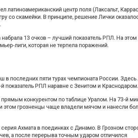
ел латиноамериканский центр поля (Лаксальт, Карра
игру со скамейки. В принципе, решение Лички оказало
.
 набрала 13 очков – лучший показатель РПЛ. На этом
ьер-лиги, которая не терпела поражений.
ош в последних пяти турах чемпионата России. Здесь
-й показатель РПЛ наравне с Зенитом и Краснодаром
прямым конкурентом по таблице Уралом. На 73-й ми
и этом грозненцы чаще владели мячом и нанесли бо
 серия Ахмата в поединках с Динамо. В Грозном сто
чев, а после перерыва точным ударом отличился