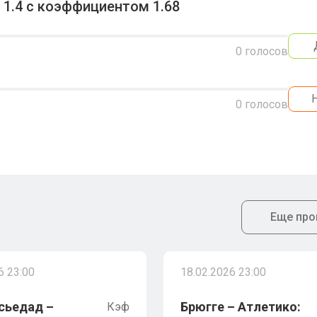
1.4 с коэффициентом 1.68
0
голосов
0
голосов
Еще про
6 23:00
18.02.2026 23:00
сьедад –
Брюгге – Атлетико:
Кэф