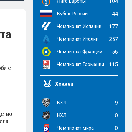
104
Лига Европы
44
Кубок России
177
Чемпионат Испании
рта
257
Чемпионат Италии
56
Чемпионат Франции
115
Чемпионат Германии
рби с
Хоккей
9
КХЛ
дство
0
НХЛ
чила
0
Чемпионат мира