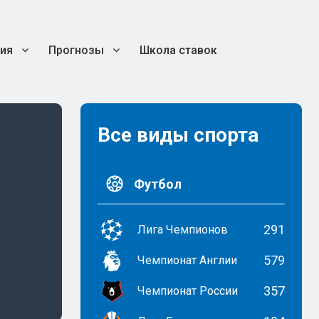
ия
Прогнозы
Школа ставок
Все виды спорта
Футбол
291
Лига Чемпионов
579
Чемпионат Англии
357
Чемпионат России