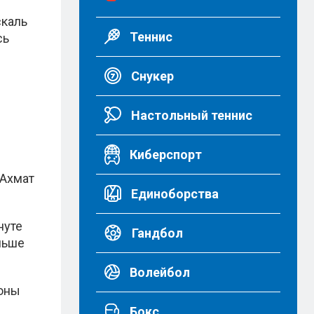
скаль
Теннис
сь
Снукер
Настольный теннис
Киберспорт
 Ахмат
Единоборства
.
нуте
Гандбол
льше
Волейбол
роны
Бокс