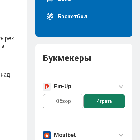
Баскетбол
тырех
 в
Букмекеры
 над
Pin-Up
Обзор
Играть
Mostbet