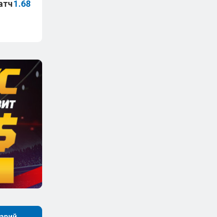
атч
1.68
арий