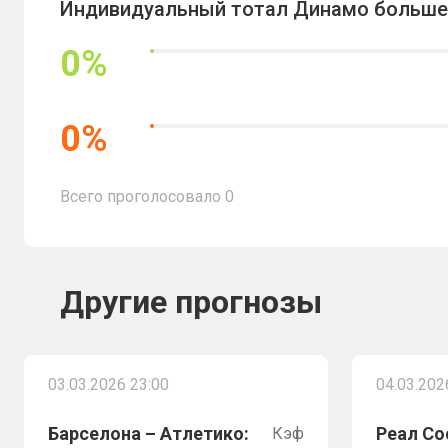
Индивидуальный тотал Динамо больше 
0
%
0
%
Всего проголосовало
0
Другие прогнозы
03.03.2026 23:00
04.03.202
Барселона – Атлетико:
Реал Со
Кэф