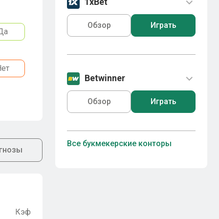
1xBet
Обзор
Играть
Да
Нет
Betwinner
Обзор
Играть
Все букмекерские конторы
гнозы
Кэф