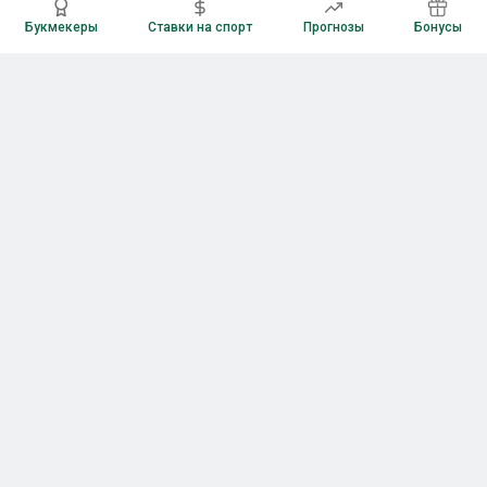
Букмекеры
Ставки на спорт
Прогнозы
Бонусы
Букмекеры
Рейтинг букмекерских контор
Букмекерские конторы России
Букмекеры без верификации
Букмекеры с бонусами
Все приложения букмекеров
Букмекеры с Андроид
Букмекеры с iOS