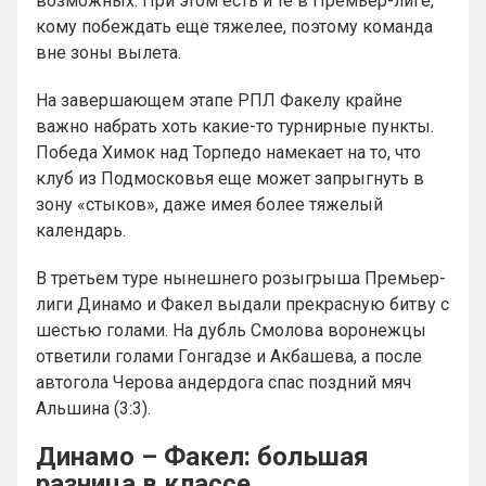
возможных. При этом есть и те в Премьер-лиге,
кому побеждать еще тяжелее, поэтому команда
вне зоны вылета.
На завершающем этапе РПЛ Факелу крайне
важно набрать хоть какие-то турнирные пункты.
Победа Химок над Торпедо намекает на то, что
клуб из Подмосковья еще может запрыгнуть в
зону «стыков», даже имея более тяжелый
календарь.
В третьем туре нынешнего розыгрыша Премьер-
лиги Динамо и Факел выдали прекрасную битву с
шестью голами. На дубль Смолова воронежцы
ответили голами Гонгадзе и Акбашева, а после
автогола Черова андердога спас поздний мяч
Альшина (3:3).
Динамо – Факел: большая
разница в классе