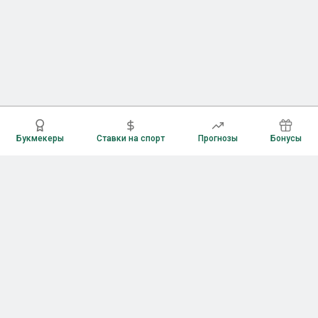
Букмекеры
Ставки на спорт
Прогнозы
Бонусы
Букмекеры
Рейтинг букмекерских контор
Букмекерские конторы России