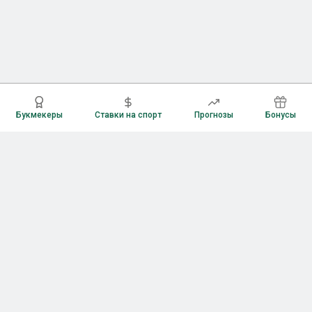
Букмекеры
Ставки на спорт
Прогнозы
Бонусы
Букмекеры
Рейтинг букмекерских контор
Букмекерские конторы России
Букмекеры без верификации