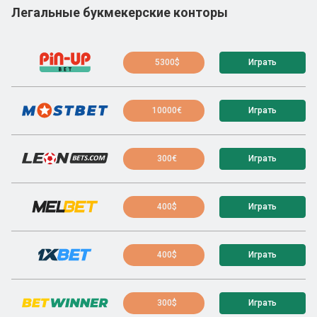
Легальные букмекерские конторы
5300$
Играть
10000€
Играть
300€
Играть
400$
Играть
400$
Играть
300$
Играть