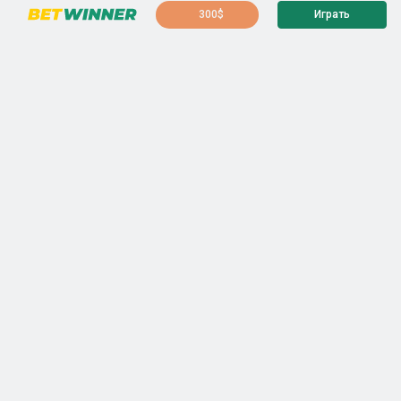
300$
Играть