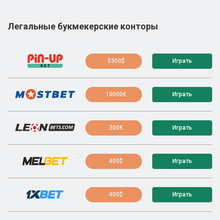
Легальные букмекерские конторы
5300$
Играть
10000€
Играть
300€
Играть
400$
Играть
400$
Играть