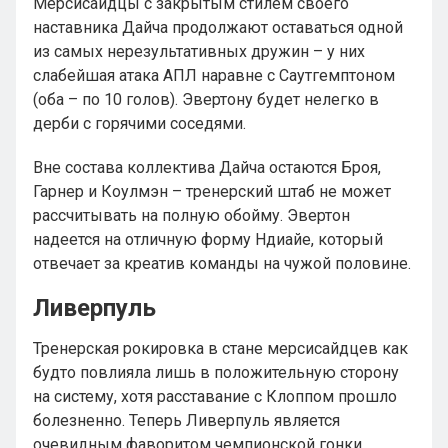
Мерсисайдцы с закрытым стилем своего
наставника Дайча продолжают оставаться одной
из самых нерезультативных дружин – у них
слабейшая атака АПЛ наравне с Саутгемптоном
(оба – по 10 голов). Эвертону будет нелегко в
дерби с горячими соседями.
Вне состава коллектива Дайча остаются Броя,
Гарнер и Коулмэн – тренерский штаб не может
рассчитывать на полную обойму. Эвертон
надеется на отличную форму Ндиайе, который
отвечает за креатив команды на чужой половине.
Ливерпуль
Тренерская рокировка в стане мерсисайдцев как
будто повлияла лишь в положительную сторону
на систему, хотя расставание с Клоппом прошло
болезненно. Теперь Ливерпуль является
очевидным фаворитом чемпионской гонки.