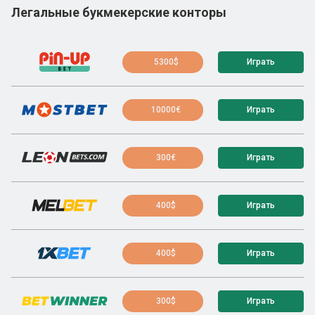
Легальные букмекерские конторы
5300$
Играть
10000€
Играть
300€
Играть
400$
Играть
400$
Играть
300$
Играть