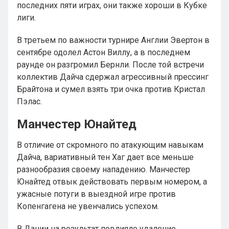
последних пяти играх, они также хороши в Кубке
лиги.
В третьем по важности турнире Англии Эвертон в
сентябре одолел Астон Виллу, а в последнем
раунде он разгромил Бернли. После той встречи
коллектив Дайча сдержал агрессивный прессинг
Брайтона и сумел взять три очка против Кристал
Пэлас.
Манчестер Юнайтед
В отличие от скромного по атакующим навыкам
Дайча, вариативный тен Хаг дает все меньше
разнообразия своему нападению. Манчестер
Юнайтед отвык действовать первым номером, а
ужасные потуги в выездной игре против
Копенгагена не увенчались успехом.
В Дании на результат повлияло удаление