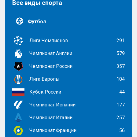
Все виды спорта
Футбол
Лига Чемпионов
291
Чемпионат Англии
579
Чемпионат России
357
Лига Европы
104
Кубок России
44
Чемпионат Испании
177
Чемпионат Италии
257
Чемпионат Франции
56