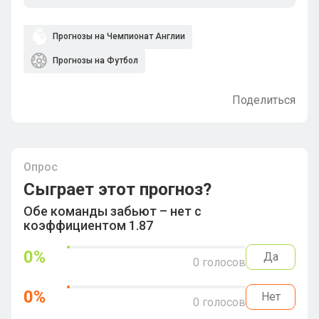
Прогнозы на Чемпионат Англии
Прогнозы на Футбол
Поделиться
Опрос
Сыграет этот прогноз?
Обе команды забьют – нет с
коэффициентом 1.87
0
%
Да
0
голосов
0
%
Нет
0
голосов