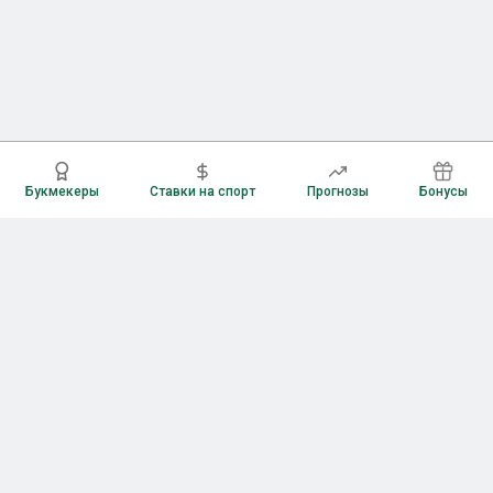
Букмекеры
Ставки на спорт
Прогнозы
Бонусы
Букмекеры
Рейтинг букмекерских контор
Букмекерские конторы России
Букмекеры без верификации