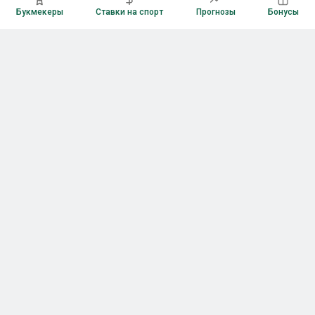
Букмекеры
Ставки на спорт
Прогнозы
Бонусы
Букмекеры
Рейтинг букмекерских контор
Букмекерские конторы России
Букмекеры без верификации
Букмекеры с бонусами
Все приложения букмекеров
Букмекеры с Андроид
Букмекеры с iOS