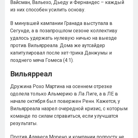
Вайсман, Вальехо, Дьеду и Фернандес – каждый
из них способен усилить основу.
В минувшей кампании Гранада выступала в
Сегунде, а в позапрошлом сезоне коллективу
удалось удержать нулевую ничью на выезде
против Вильярреала. Дома же аутсайдер
капитулировал после хет-трика Данжумы и
позднего мяча Гомеса (4:1).
Вильярреал
Дружина Рохо Мартина на осеннем отрезке
одолела только Альмерию в Ла Лиге, а в ЛЕ в
начале октября был повержен Ренн. Кажется, у
Вильярреала назрел очередной кризис, с которым
команде по силам справиться, если улучшатся
результаты.
Против Алавеса Морено и компании попросту не