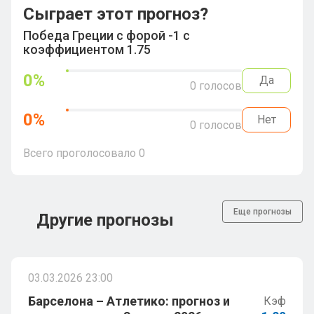
Сыграет этот прогноз?
Победа Греции с форой -1 с
коэффициентом 1.75
0
%
Да
0
голосов
0
%
Нет
0
голосов
Всего проголосовало
0
Еще прогнозы
Другие прогнозы
03.03.2026 23:00
Барселона – Атлетико: прогноз и
Кэф