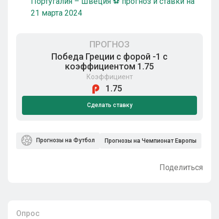
Португалия – Швеция ⚽ прогноз и ставки на
21 марта 2024
ПРОГНОЗ
Победа Греции с форой -1 с
коэффициентом 1.75
Коэффициент
1.75
Сделать ставку
Прогнозы на Футбол
Прогнозы на Чемпионат Европы
Поделиться
Опрос