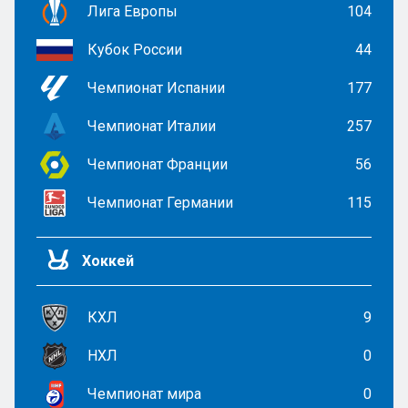
Лига Европы
104
Кубок России
44
Чемпионат Испании
177
Чемпионат Италии
257
Чемпионат Франции
56
Чемпионат Германии
115
Хоккей
КХЛ
9
НХЛ
0
Чемпионат мира
0