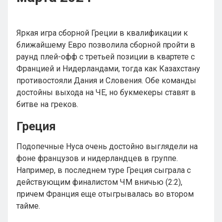
Яркая игра сборной Греции в квалификации к
ближайшему Евро позволила сборной пройти в
раунд плей-офф с третьей позиции в квартете с
Францией и Нидерландами, тогда как Казахстану
противостояли Дания и Словения. Обе команды
достойны выхода на ЧЕ, но букмекеры ставят в
битве на греков.
Греция
Подопечные Нуса очень достойно выглядели на
фоне французов и нидерландцев в группе.
Например, в последнем туре Греция сыграла с
действующим финалистом ЧМ вничью (2:2),
причем Франция еще отыгрывалась во втором
тайме.