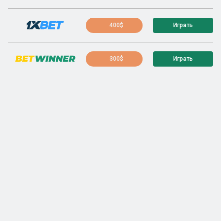
400$
Играть
300$
Играть