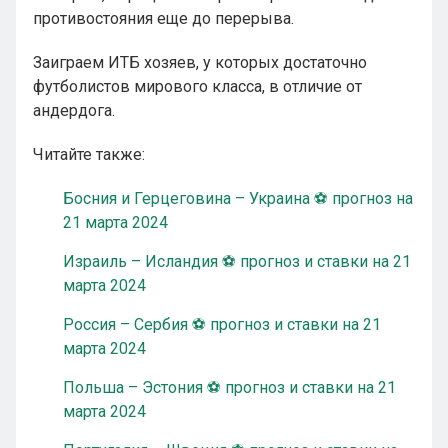
противостояния еще до перерыва.
Заиграем ИТБ хозяев, у которых достаточно
футболистов мирового класса, в отличие от
андердога.
Читайте также:
Босния и Герцеговина – Украина ⚽ прогноз на
21 марта 2024
Израиль – Исландия ⚽ прогноз и ставки на 21
марта 2024
Россия – Сербия ⚽ прогноз и ставки на 21
марта 2024
Польша – Эстония ⚽ прогноз и ставки на 21
марта 2024