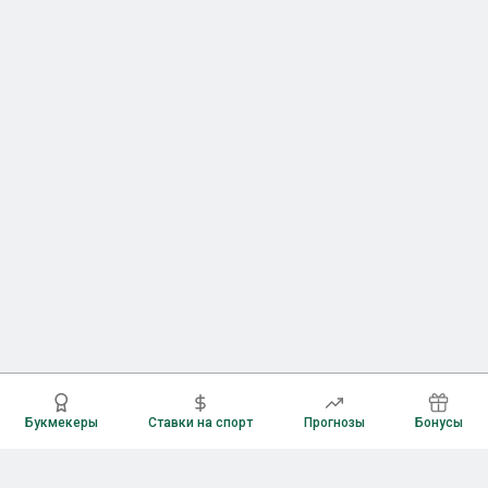
Букмекеры
Ставки на спорт
Прогнозы
Бонусы