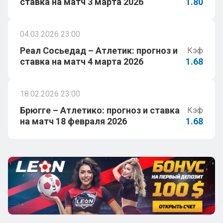
ставка на матч 3 марта 2026
1.80
04.03.2026 23:00
Реал Сосьедад – Атлетик: прогноз и
Кэф
ставка на матч 4 марта 2026
1.68
18.02.2026 23:00
Брюгге – Атлетико: прогноз и ставка
Кэф
на матч 18 февраля 2026
1.68