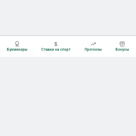
Букмекеры
Ставки на спорт
Прогнозы
Бонусы
Букмекеры
Рейтинг букмекерских контор
Букмекерские конторы России
Букмекеры без верификации