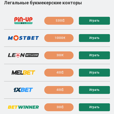
Легальные букмекерские конторы
5300$
Играть
10000€
Играть
300€
Играть
400$
Играть
400$
Играть
300$
Играть