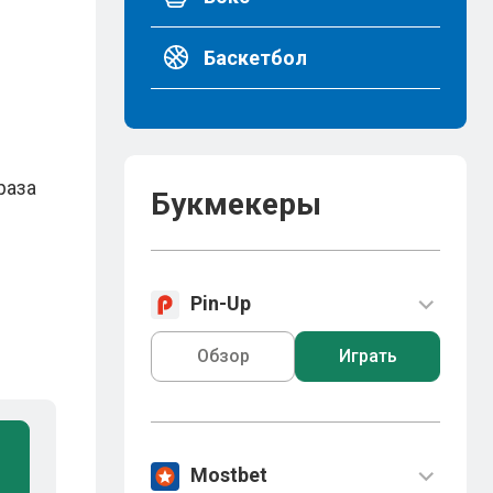
Баскетбол
раза
Букмекеры
Pin-Up
Обзор
Играть
Mostbet