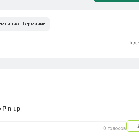
емпионат Германии
Поде
 Pin-up
0
голосов