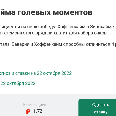
уйма голевых моментов
ффициенты на свою победу. Хоффенхайм в Зинсхайме
гегемона этого вряд ли хватит для набора очков.
тала. Бавария и Хоффенхайм способны отличиться 4 
ноз и ставки на 22 октября 2022
 22 октября 2022
Сделать
Коэффициент
1.72
ставку