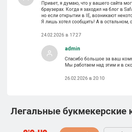
Привет, я думаю, что у вашего сайта м
браузерах. Когда я заходил на блог в Saf
но если открытии в IE, возникают неко
Я лишь хотел сообщить! А в остальном, 
24.02.2026 в 17:27
admin
Спасибо большое за ваш ком
Мы работаем над этим и в с
26.02.2026 в 20:10
Легальные букмекерские 