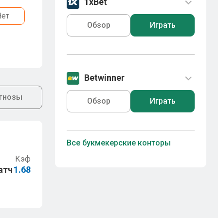
1xBet
Нет
Обзор
Играть
Betwinner
гнозы
Обзор
Играть
Все букмекерские конторы
Кэф
атч
1.68