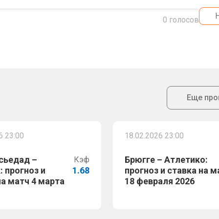
0
голосов
Еще про
6 23:00
18.02.2026 23:00
сьедад –
Брюгге – Атлетико:
Кэф
: прогноз и
1.68
прогноз и ставка на м
на матч 4 марта
18 февраля 2026