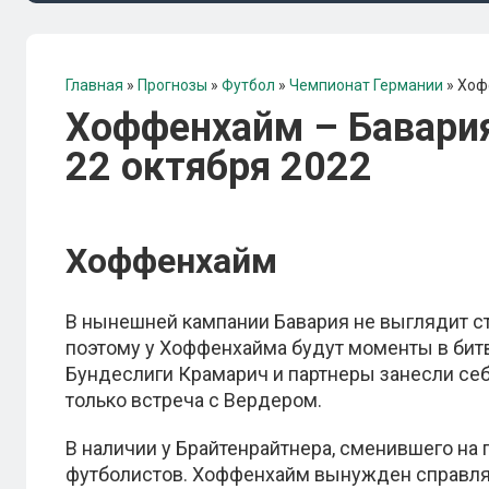
Главная
»
Прогнозы
»
Футбол
»
Чемпионат Германии
»
Хофф
Хоффенхайм – Бавария:
22 октября 2022
Хоффенхайм
В нынешней кампании Бавария не выглядит ст
поэтому у Хоффенхайма будут моменты в бит
Бундеслиги Крамарич и партнеры занесли себе
только встреча с Вердером.
В наличии у Брайтенрайтнера, сменившего на 
футболистов. Хоффенхайм вынужден справлять