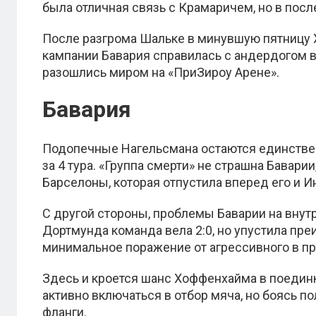
была отличная связь с Крамаричем, но в посл
После разгрома Шальке в минувшую пятницу 
кампании Бавария справилась с андердогом в
разошлись миром на «ПриЗироу Арене».
Бавария
Подопечные Нагельсмана остаются единстве
за 4 тура. «Группа смерти» не страшна Бавари
Барселоны, которая отпустила вперед его и И
С другой стороны, проблемы Баварии на внут
Дортмунда команда вела 2:0, но упустила пр
минимальное поражение от агрессивного в пр
Здесь и кроется шанс Хоффенхайма в поедин
активно включаться в отбор мяча, но боясь п
фланги.