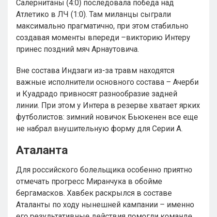
Салернитаны (4:0) последовала победа над
Атлетико в ЛЧ (1:0). Там миланцы сыграли
максимально прагматично, при этом стабильно
создавая моменты впереди –викторию Интеру
принес поздний мяч Арнаутовича.
Вне состава Индзаги из-за травм находятся
важные исполнители основного состава – Ачерби
и Куадрадо привносят разнообразие задней
линии. При этом у Интера в резерве хватает ярких
футболистов: зимний новичок Бьюкенен все еще
не набрал внушительную форму для Серии А.
Аталанта
Для российского болельщика особенно приятно
отмечать прогресс Миранчука в обойме
бергамасков. Хавбек раскрылся в составе
Аталанты по ходу нынешней кампании – именно
его результативные действия помогли команде