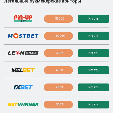
Легальные букмекерские конторы
5300$
Играть
10000€
Играть
300€
Играть
400$
Играть
400$
Играть
300$
Играть