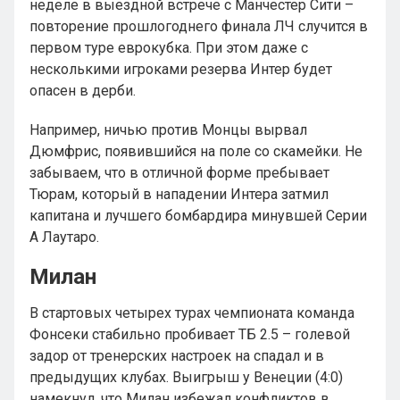
неделе в выездной встрече с Манчестер Сити –
повторение прошлогоднего финала ЛЧ случится в
первом туре еврокубка. При этом даже с
несколькими игроками резерва Интер будет
опасен в дерби.
Например, ничью против Монцы вырвал
Дюмфрис, появившийся на поле со скамейки. Не
забываем, что в отличной форме пребывает
Тюрам, который в нападении Интера затмил
капитана и лучшего бомбардира минувшей Серии
А Лаутаро.
Милан
В стартовых четырех турах чемпионата команда
Фонсеки стабильно пробивает ТБ 2.5 – голевой
задор от тренерских настроек на спадал и в
предыдущих клубах. Выигрыш у Венеции (4:0)
намекнул, что Милан избежал конфликтов в