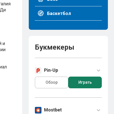
талия
 Ди
Баскетбол
й и
Букмекеры
нии
иал
Pin-Up
Обзор
Играть
Mostbet