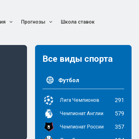
ия
Прогнозы
Школа ставок
Все виды спорта
Футбол
291
Лига Чемпионов
579
Чемпионат Англии
357
Чемпионат России