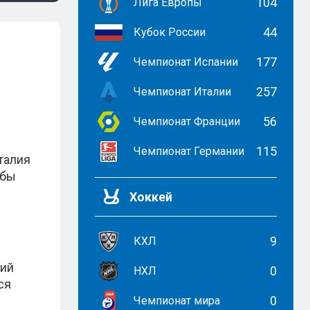
104
Лига Европы
44
Кубок России
177
Чемпионат Испании
257
Чемпионат Италии
56
Чемпионат Франции
115
Чемпионат Германии
талия
обы
Хоккей
9
КХЛ
ний
0
НХЛ
ся
0
Чемпионат мира