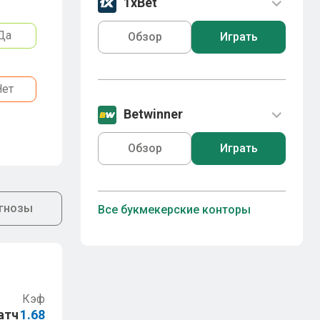
1xBet
Да
Обзор
Играть
Нет
Betwinner
Обзор
Играть
гнозы
Все букмекерские конторы
Кэф
атч
1.68