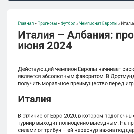
Главная
»
Прогнозы
»
Футбол
»
Чемпионат Европы
»
Италия
Италия – Албания: про
июня 2024
Действующий чемпион Европы начинает свою 
является абсолютным фаворитом. В Дортмунд
получить моральное преимущество перед игр
Италия
В отличие от Евро-2020, в котором подопечн
турнир выходит полноценно выездным. На про
силами от трибун – ей чересчур важна подде