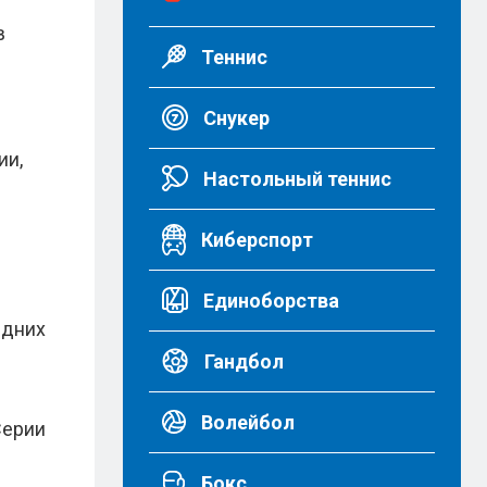
в
Теннис
Снукер
ии,
Настольный теннис
Киберспорт
Единоборства
едних
Гандбол
Волейбол
Серии
Бокс