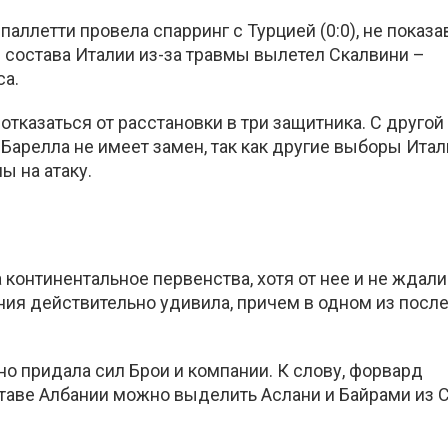
ллетти провела спарринг с Турцией (0:0), не показа
з состава Италии из-за травмы вылетел Скалвини –
са.
отказаться от расстановки в три защитника. С другой
арелла не имеет замен, так как другие выборы Итал
ы на атаку.
 континентальное первенства, хотя от нее и не ждали
ания действительно удивила, причем в одном из посл
но придала сил Брои и компании. К слову, форвард
таве Албании можно выделить Аслани и Байрами из 