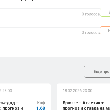
0
голосов
0
голосов
Еще про
6 23:00
18.02.2026 23:00
сьедад –
Брюгге – Атлетико:
Кэф
: прогноз и
1.68
прогноз и ставка на м