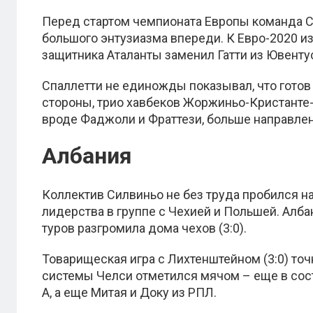
Перед стартом чемпионата Европы команда Спа
большого энтузиазма впереди. К Евро-2020 и
защитника Аталанты заменил Гатти из Ювенту
Спаллетти не единожды показывал, что готов 
стороны, трио хавбеков Жоржиньо-Кристанте-Б
вроде Фаджоли и Фраттези, больше направлен
Албания
Коллектив Силвиньо не без труда пробился на
лидерства в группе с Чехией и Польшей. Алб
туров разгромила дома чехов (3:0).
Товарищеская игра с Лихтенштейном (3:0) точ
системы Челси отметился мячом – еще в сос
А, а еще Митая и Доку из РПЛ.