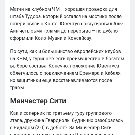
Матчи на клубном ЧМ – хорошая проверка для
штаба Тудора, который остался на мостике после
потери связи с Конте. Ювентус нокаутировал Аль-
Аин четырьмя голами до перерыва – по дублю
оформили Коло-Муани и Консейсау.
По сути, как и большинство европейских клубов
на КЧМ, у туринцев есть преимущество в богатом
выборе состава. Конечно, положение Ювентуса
облегчилось с подключением Бремера и Кабаля,
но защитники еще восстанавливаются после
травм.
Манчестер Сити
Как и соперник по третьему туру группового
этапа, дружина Гвардиолы буднично разобралась
с Видадом (2:0) в дебюте. За Манчестер Сити
очередные минуты получил Родри – испанец