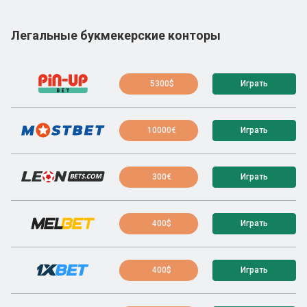
Легальные букмекерские конторы
5300$
Играть
10000€
Играть
300€
Играть
400$
Играть
400$
Играть