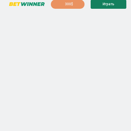
300$
Играть