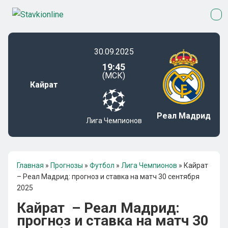
30.09.2025
19:45
(МСК)
Кайрат
Реал Мадрид
Лига Чемпионов
Главная
»
Прогнозы
»
Футбол
»
Лига Чемпионов
»
Кайрат
– Реал Мадрид: прогноз и ставка на матч 30 сентября
2025
Кайрат – Реал Мадрид:
прогноз и ставка на матч 30