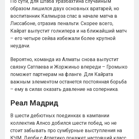
По сути, для штаба Уразбахтина случайным
образом лишился двух основных вратарей, но
воспитанник Калмырза спас в начале матча в
Лиссабоне, отразив пенальти. Скорее всего,
Кайрат выпустит голкипера и на ближайший матч
– его четыре сейва избежали более крупной
неудачи.
Вероятно, команда из Алматы снова выпустит
связку Сатпаева и Жоржиньо впереди – Громыко
поможет партнерам на фланге. Для Кайрата
важным элементом останется постоянная борьба
– ему в силах оказать давление на соперника.
Реал Мадрид
В шести дебютных поединках в кампании
коллектив Алнсо добился шести побед, но не
стоит забывать про сумбурные выступления на
КЧМ. Дерби с Атлетико покажет настоящий класс