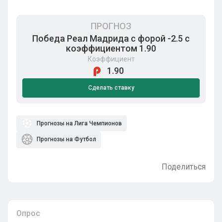
ПРОГНОЗ
Победа Реал Мадрида с форой -2.5 с
коэффициентом 1.90
Коэффициент
1.90
Сделать ставку
Прогнозы на Лига Чемпионов
Прогнозы на Футбол
Поделиться
Опрос