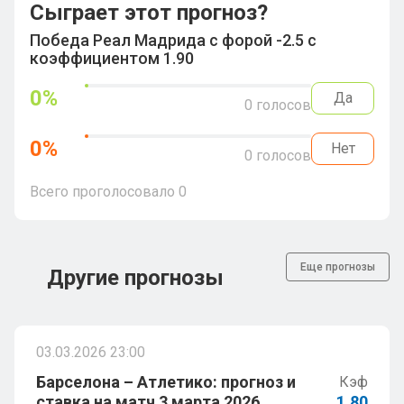
Сыграет этот прогноз?
Победа Реал Мадрида с форой -2.5 с
коэффициентом 1.90
0
%
Да
0
голосов
0
%
Нет
0
голосов
Всего проголосовало
0
Еще прогнозы
Другие прогнозы
03.03.2026 23:00
Барселона – Атлетико: прогноз и
Кэф
ставка на матч 3 марта 2026
1.80