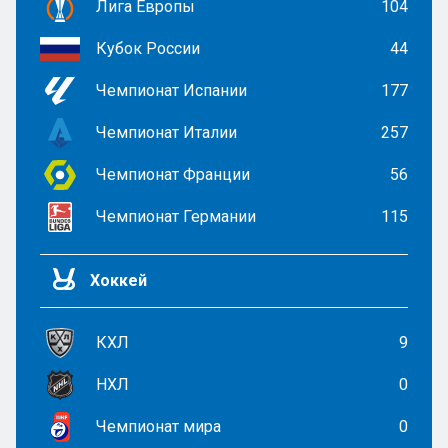
Лига Европы
104
Кубок России
44
Чемпионат Испании
177
Чемпионат Италии
257
Чемпионат Франции
56
Чемпионат Германии
115
Хоккей
КХЛ
9
НХЛ
0
Чемпионат мира
0