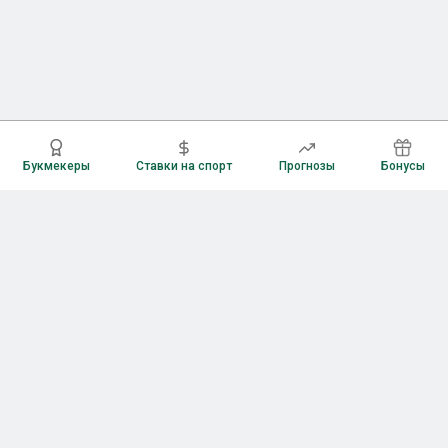
Букмекеры
Ставки на спорт
Прогнозы
Бонусы
Букмекеры
Рейтинг букмекерских контор
Букмекерские конторы России
Букмекеры без верификации