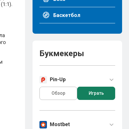
1:1).
Баскетбол
ла
ого
Букмекеры
им
Pin-Up
Обзор
Играть
Mostbet