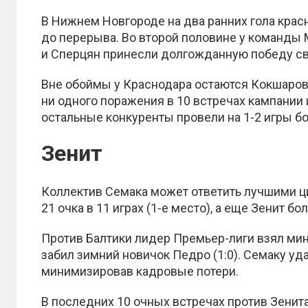
В Нижнем Новгороде на два ранних гола кра
до перерыва. Во второй половине у команды
и Сперцян принесли долгожданную победу с
Вне обоймы у Краснодара остаются Кокшаров 
ни одного поражения в 10 встречах кампании 
остальные конкуренты провели на 1-2 игры б
Зенит
Коллектив Семака может ответить лучшими ц
21 очка в 11 играх (1-е место), а еще Зенит б
Против Балтики лидер Премьер-лиги взял м
забил зимний новичок Педро (1:0). Семаку уд
минимизировав кадровые потери.
В последних 10 очных встречах против Зенит