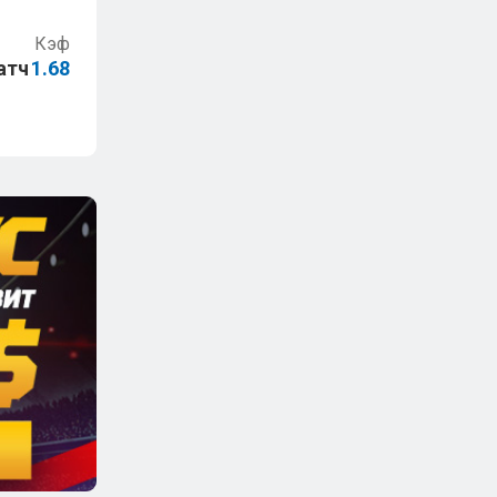
Кэф
атч
1.68