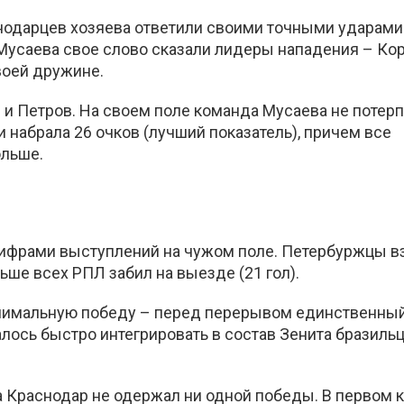
снодарцев хозяева ответили своими точными ударам
 Мусаева свое слово сказали лидеры нападения – Ко
воей дружине.
и Петров. На своем поле команда Мусаева не потер
и набрала 26 очков (лучший показатель), причем все
ольше.
ифрами выступлений на чужом поле. Петербуржцы в
ольше всех РПЛ забил на выезде (21 гол).
инимальную победу – перед перерывом единственны
алось быстро интегрировать в состав Зенита бразильц
а Краснодар не одержал ни одной победы. В первом к