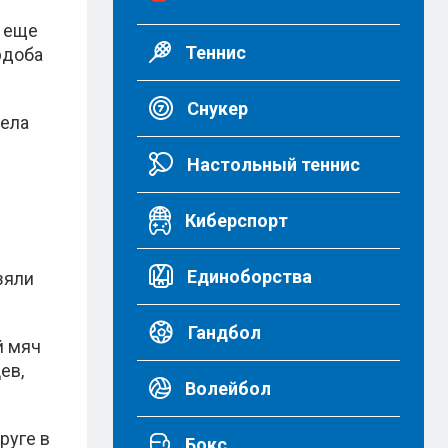
и еще
Теннис
рдоба
Снукер
пела
Настольный теннис
Киберспорт
Единоборства
зяли
Гандбол
й мяч
ев,
Волейбол
руге в
Бокс