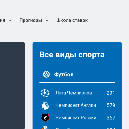
ия
Прогнозы
Школа ставок
Все виды спорта
Футбол
291
Лига Чемпионов
579
Чемпионат Англии
357
Чемпионат России