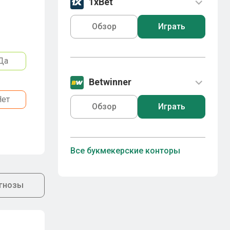
1xBet
Обзор
Играть
Да
Betwinner
Нет
Обзор
Играть
Все букмекерские конторы
гнозы