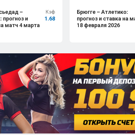
сьедад –
Брюгге – Атлетико:
Кэф
: прогноз и
1.68
прогноз и ставка на м
на матч 4 марта
18 февраля 2026