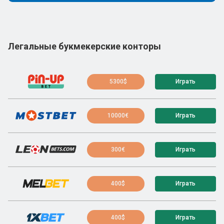
Легальные букмекерские конторы
5300$
Играть
10000€
Играть
300€
Играть
400$
Играть
400$
Играть