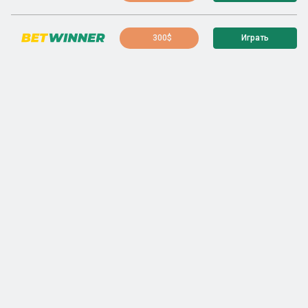
300$
Играть