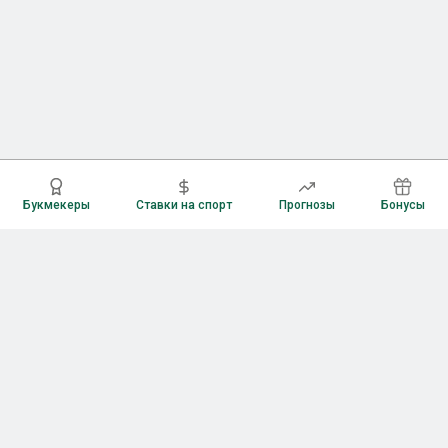
Букмекеры
Ставки на спорт
Прогнозы
Бонусы
Букмекеры
Рейтинг букмекерских контор
Букмекерские конторы России