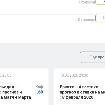
1
голосов
0
голосов
Еще про
6 23:00
18.02.2026 23:00
сьедад –
Брюгге – Атлетико:
Кэф
: прогноз и
1.68
прогноз и ставка на м
на матч 4 марта
18 февраля 2026