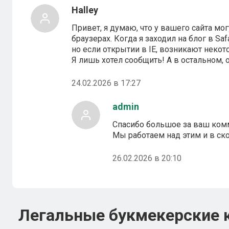
Halley
Привет, я думаю, что у вашего сайта м
браузерах. Когда я заходил на блог в Saf
но если открытии в IE, возникают неко
Я лишь хотел сообщить! А в остальном, 
24.02.2026 в 17:27
admin
Спасибо большое за ваш ком
Мы работаем над этим и в с
26.02.2026 в 20:10
Легальные букмекерские 