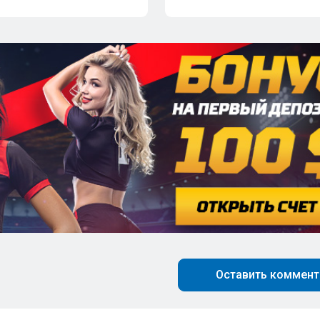
Оставить коммент