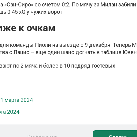
 «Сан-Сиро» со счетом 0:2. По мячу за Милан забили
ь 0.45 xG у чужих ворот.
иже к очкам
для команды Пиоли на выезде с 9 декабря. Теперь 
итва с Лацио – еще один шанс догнать в таблице Ювен
вают по 2 мяча и более в 10 подряд гостевых
 1 марта 2024
рта 2024