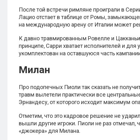
После той встречи римляне проиграли в Серии
Лацио отстает в таблице от Ромы, замыкающей
на международную арену от Италии может реш
К давно травмированным Ровелле и Цакканьи 
принципе, Сарри хватает исполнителей и для
укомплектован на оставшуюся часть кампании
Милан
Про подопечных Пиоли так сказать не получи
травм вылетели практически все центральные
Эрнандесу, от которого исходит максимум опа
Отметим, что это кадровое решение не ударил
вышли другие игроки. Пиоли не раз отмечал, 
«джокера» для Милана.