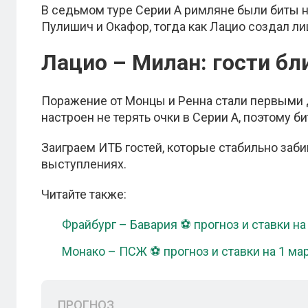
В седьмом туре Серии А римляне были биты на
Пулишич и Окафор, тогда как Лацио создал лиш
Лацио – Милан: гости бл
Поражение от Монцы и Ренна стали первыми 
настроен не терять очки в Серии А, поэтому б
Заиграем ИТБ гостей, которые стабильно заби
выступлениях.
Читайте также:
Фрайбург – Бавария ⚽ прогноз и ставки на
Монако – ПСЖ ⚽ прогноз и ставки на 1 ма
ПРОГНОЗ