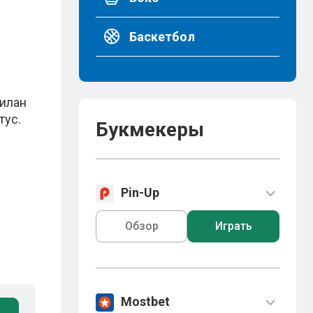
Баскетбол
Милан
тус.
Букмекеры
Pin-Up
Обзор
Играть
Mostbet