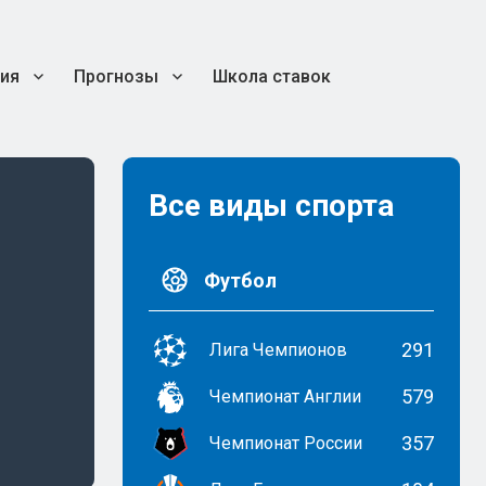
ия
Прогнозы
Школа ставок
Все виды спорта
Футбол
291
Лига Чемпионов
579
Чемпионат Англии
357
Чемпионат России