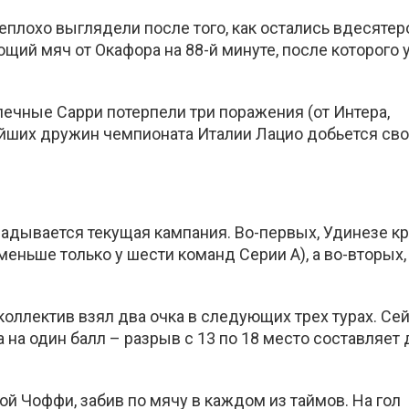
еплохо выглядели после того, как остались вдесятер
ий мяч от Окафора на 88-й минуте, после которого 
печные Сарри потерпели три поражения (от Интера,
бейших дружин чемпионата Италии Лацио добьется сво
ладывается текущая кампания. Во-первых, Удинезе к
меньше только у шести команд Серии А), а во-вторых,
оллектив взял два очка в следующих трех турах. Се
 на один балл – разрыв с 13 по 18 место составляет 
й Чоффи, забив по мячу в каждом из таймов. На гол