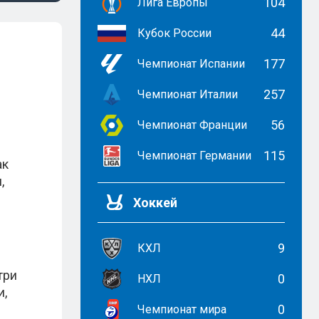
104
Лига Европы
44
Кубок России
177
Чемпионат Испании
257
Чемпионат Италии
56
Чемпионат Франции
115
Чемпионат Германии
ак
,
Хоккей
9
КХЛ
три
0
НХЛ
и,
0
Чемпионат мира