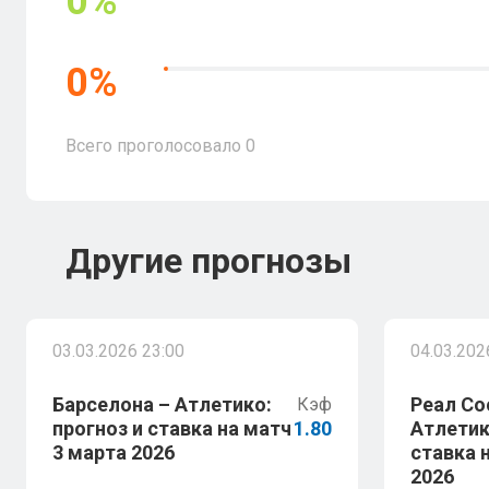
0
%
0
%
Всего проголосовало
0
Другие прогнозы
03.03.2026 23:00
04.03.202
Барселона – Атлетико:
Реал Со
Кэф
прогноз и ставка на матч
1.80
Атлетик
3 марта 2026
ставка 
2026