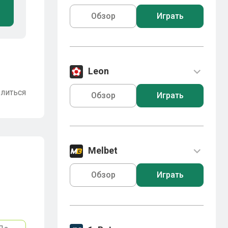
Обзор
Играть
Leon
литься
Обзор
Играть
Melbet
Обзор
Играть