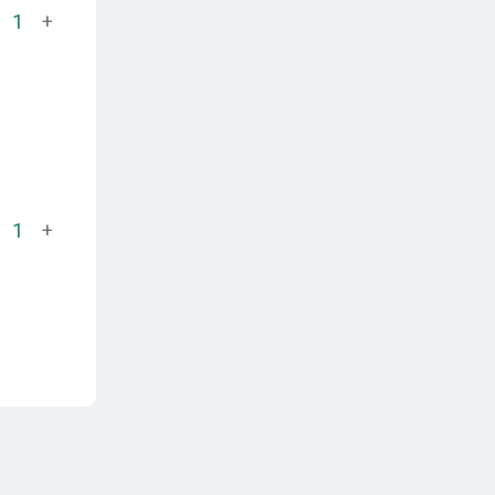
1
+
1
+