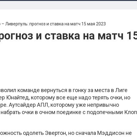
 – Ливерпуль: прогноз и ставка на матч 15 мая 2023
рогноз и ставка на матч 1
олил команде вернуться в гонку за места в Лиге
ер Юнайтед, которому все еще надо терять очки, но
ре. Аутсайдер АПЛ, которому уже непривычно
т набрать очки в очном поединке с подопечными Клоп
ожность одолеть Эвертон, но сначала Мэддисон не