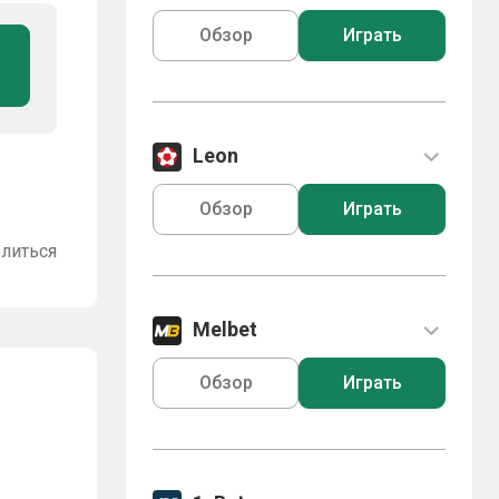
Обзор
Играть
Leon
Обзор
Играть
литься
Melbet
Обзор
Играть