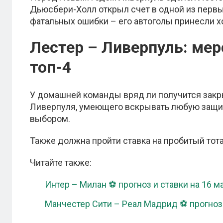
Дьюсбери-Холл открыл счет в одной из первы
фатальных ошибки – его автоголы принесли х
Лестер – Ливерпуль: ме
топ-4
У домашней команды вряд ли получится закр
Ливерпуля, умеющего вскрывать любую защи
выбором.
Также должна пройти ставка на пробитый тота
Читайте также:
Интер – Милан ⚽ прогноз и ставки на 16 м
Манчестер Сити – Реал Мадрид ⚽ прогноз 