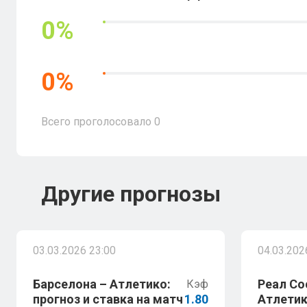
0
%
0
%
Всего проголосовало
0
Другие прогнозы
03.03.2026 23:00
04.03.202
Барселона – Атлетико:
Реал Со
Кэф
прогноз и ставка на матч
1.80
Атлетик