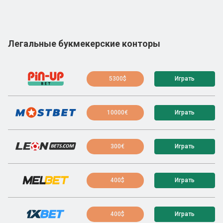
Легальные букмекерские конторы
5300$
Играть
10000€
Играть
300€
Играть
400$
Играть
400$
Играть