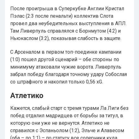
После проигрыша в Суперкубке Англии Кристал
Пэлас (2:3 после пенальти) коллектив Слота
провел два неубедительных выступления в АПЛ.
Там Ливерпуль справлялся с Борнмутом (4:2) и
Ньюкаслом (3:2), показывая слабость в защите.
С Арсеналом в первом топ-поединке кампании
(1:0) пошел другой сценарий – обе стороны по
минимуму атаковали чужие ворота. Ливерпуль
забрал победу благодаря точному удару Собослая
со штрафного и накопил только 0,56 xG.
Атлетико
Кажется, слабый старт с тремя турами Ла Лиги без
побед отдалил мадридцев от борьбы за титул, в
которую они уже не вернутся. Атлетико не
справился с Эспаньолом (1:2), Эльче и Алавесом
(оба – по 1:1) – по статусу все соперники куда