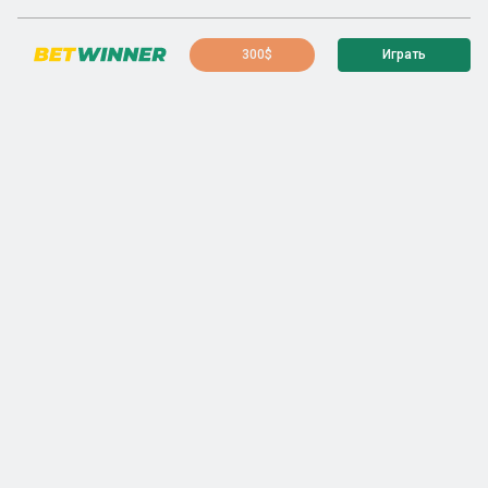
300$
Играть