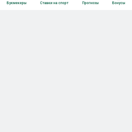
Букмекеры
Ставки на спорт
Прогнозы
Бонусы
Букмекеры
Рейтинг букмекерских контор
Букмекерские конторы России
Букмекеры без верификации
Букмекеры с бонусами
Все приложения букмекеров
Букмекеры с Андроид
Букмекеры с iOS