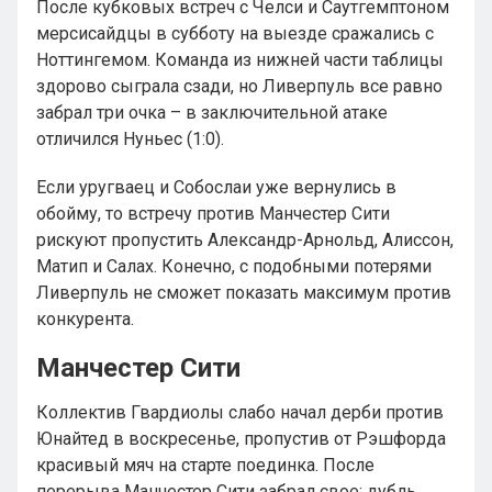
После кубковых встреч с Челси и Саутгемптоном
мерсисайдцы в субботу на выезде сражались с
Ноттингемом. Команда из нижней части таблицы
здорово сыграла сзади, но Ливерпуль все равно
забрал три очка – в заключительной атаке
отличился Нуньес (1:0).
Если уругваец и Собослаи уже вернулись в
обойму, то встречу против Манчестер Сити
рискуют пропустить Александр-Арнольд, Алиссон,
Матип и Салах. Конечно, с подобными потерями
Ливерпуль не сможет показать максимум против
конкурента.
Манчестер Сити
Коллектив Гвардиолы слабо начал дерби против
Юнайтед в воскресенье, пропустив от Рэшфорда
красивый мяч на старте поединка. После
перерыва Манчестер Сити забрал свое: дубль