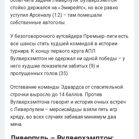
облегчить задачи Ливерпуля. Вулверхэмптон
стойко держался на «Эмирейтс», но все равно
уступил Арсеналу (1:2) – там помешали
собственные автоголы.
У безоговорочного аутсайдера Премьер-лиги есть
все шансы стать худшей командой в истории
турнира. К концу первого круга АПЛ
Вулверхэмптон не одержал ни одной победы – у
него худшие показатели забитых (9) и
пропущенных голов (35).
Отставание команды Эдвардса от спасительной
строчки выросло до 14 баллов. Против
Вулверхэмптона говорит и история очных встреч
с Ливерпулем – мерсисайдцы взяли пять игр
кряду, во всех случаях забивая минимум два
мяча.
Ливерпуль – Вулверхэмптон: