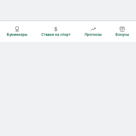
Букмекеры
Ставки на спорт
Прогнозы
Бонусы
Букмекеры
Рейтинг букмекерских контор
Букмекерские конторы России
Букмекеры без верификации
Букмекеры с бонусами
Все приложения букмекеров