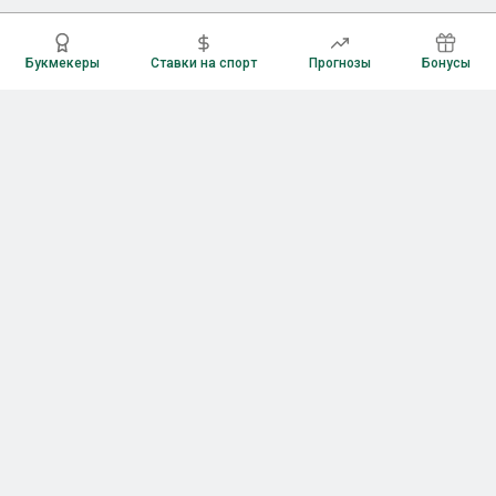
Букмекеры
Ставки на спорт
Прогнозы
Бонусы
Букмекеры
Рейтинг букмекерских контор
Букмекерские конторы России
Букмекеры без верификации
Букмекеры с бонусами
Все приложения букмекеров
Букмекеры с Андроид