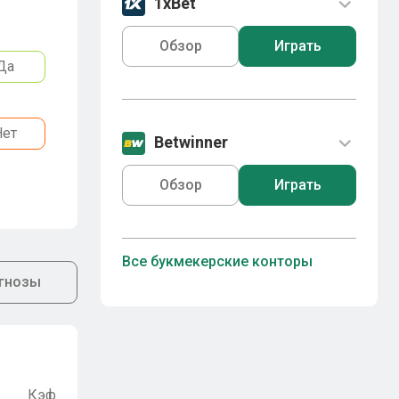
1xBet
Обзор
Играть
Да
Нет
Betwinner
Обзор
Играть
Все букмекерские конторы
гнозы
Кэф