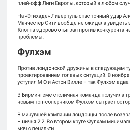
плей-офф Лиги Европы, который в любом случ
На «Этихаде» Ливерпуль спас точный удар Ал
Манчестер Сити вообще не ожидала увидеть з
Клоппа здорово отыграл против конкурента на
проблемы.
Фулхэм
Против лондонской дружины в следующем тур
проектированием голевых ситуаций. В ноябре
уступил МЮ и Астон Вилле – так Фулхэм едва 
В Бирмингеме столичная команда получила тр
новым топ-соперником Фулхэм сыграет осторо
В минувшей кампании лондонцы после возвра
– ничья 2:2. Во втором круге Фулхэм минима
мяч с пенальти.