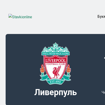
Бук
Ливерпуль
Ч