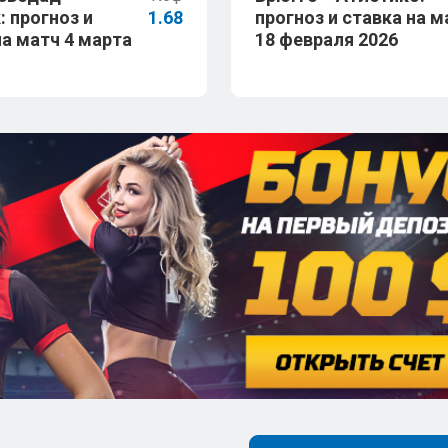
: прогноз и
1.68
прогноз и ставка на м
на матч 4 марта
18 февраля 2026