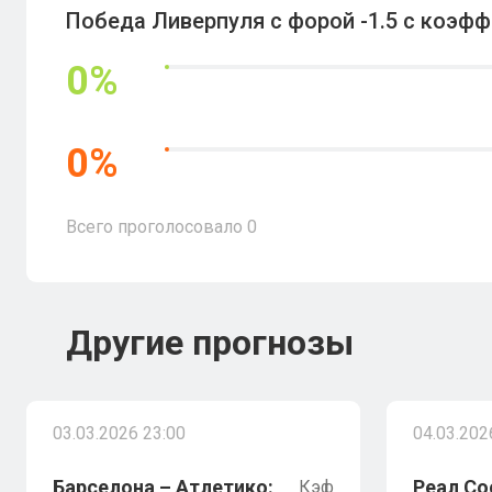
Победа Ливерпуля с форой -1.5 с коэфф
0
%
0
%
Всего проголосовало
0
Другие прогнозы
03.03.2026 23:00
04.03.202
Барселона – Атлетико:
Реал Со
Кэф