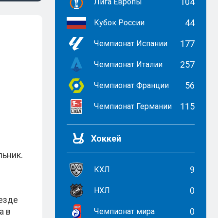
104
Лига Европы
44
Кубок России
177
Чемпионат Испании
257
Чемпионат Италии
56
Чемпионат Франции
115
Чемпионат Германии
Хоккей
льник.
9
КХЛ
0
НХЛ
ыезде
а в
0
Чемпионат мира