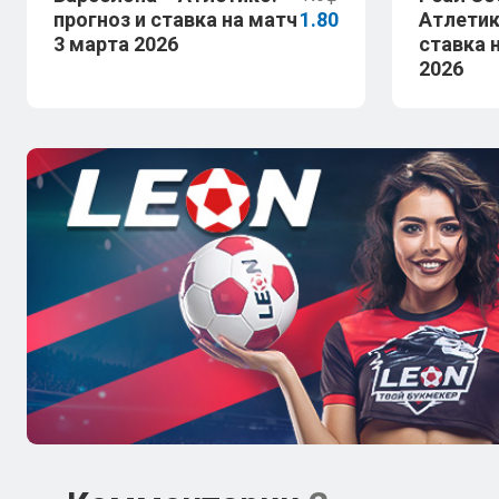
прогноз и ставка на матч
1.80
Атлетик
3 марта 2026
ставка 
2026