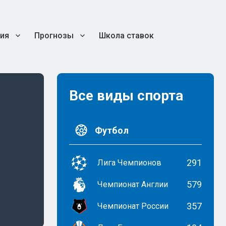
ия
Прогнозы
Школа ставок
Все виды спорта
Футбол
291
Лига Чемпионов
579
Чемпионат Англии
357
Чемпионат России