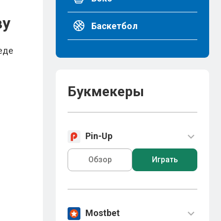
ву
Баскетбол
еде
Букмекеры
Pin-Up
Обзор
Играть
Mostbet