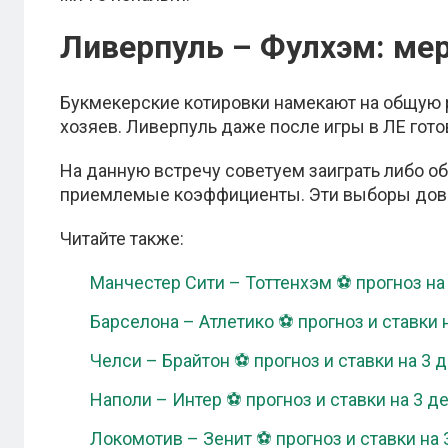
Ливерпуль – Фулхэм: ме
Букмекерские котировки намекают на общую р
хозяев. Ливерпуль даже после игры в ЛЕ гото
На данную встречу советуем заиграть либо об
приемлемые коэффициенты. Эти выборы дово
Читайте также:
Манчестер Сити – Тоттенхэм ⚽ прогноз на
Барселона – Атлетико ⚽ прогноз и ставки 
Челси – Брайтон ⚽ прогноз и ставки на 3 
Наполи – Интер ⚽ прогноз и ставки на 3 д
Локомотив – Зенит ⚽ прогноз и ставки на 