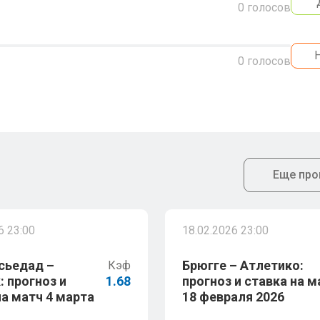
0
голосов
0
голосов
Еще про
6 23:00
18.02.2026 23:00
сьедад –
Брюгге – Атлетико:
Кэф
: прогноз и
1.68
прогноз и ставка на м
на матч 4 марта
18 февраля 2026