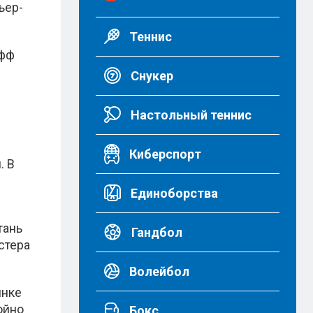
ьер-
Теннис
офф
Снукер
Настольный теннис
Киберспорт
. В
Единоборства
тань
Гандбол
стера
Волейбол
инке
ойно
Бокс