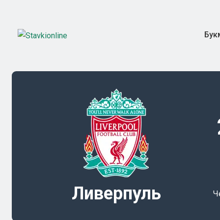
Бук
Ливерпуль
Ч