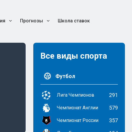
ия
Прогнозы
Школа ставок
Все виды спорта
Футбол
291
Лига Чемпионов
579
Чемпионат Англии
357
Чемпионат России