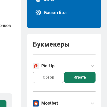
Баскетбол
очков
Букмекеры
Pin-Up
Обзор
Играть
Mostbet