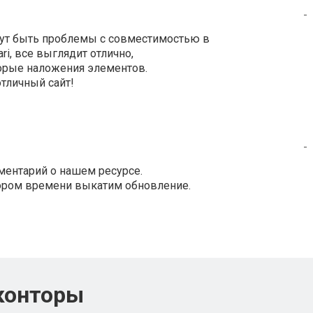
-
огут быть проблемы с совместимостью в
ari, все выглядит отлично,
торые наложения элементов.
отличный сайт!
-
ментарий о нашем ресурсе.
кором времени выкатим обновление.
конторы