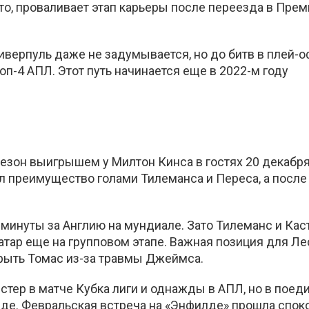
то, проваливает этап карьеры после переезда в Прем
верпуль даже не задумывается, но до битв в плей-
п-4 АПЛ. Этот путь начинается еще в 2022-м году
езон выигрышем у Милтон Кинса в гостях 20 декабря
л преимущество голами Тилеманса и Переса, а после
минуты за Англию на мундиале. Зато Тилеманс и Кас
атар еще на групповом этапе. Важная позиция для Ле
рыть Томас из-за травмы Джеймса.
ер в матче Кубка лиги и однажды в АПЛ, но в поед
езде. Февральская встреча на «Энфилде» прошла спок