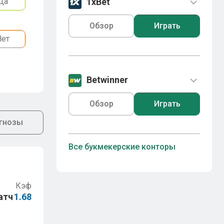
Да
1xBet
Обзор
Играть
Нет
Betwinner
Обзор
Играть
гнозы
Все букмекерские конторы
Кэф
атч
1.68