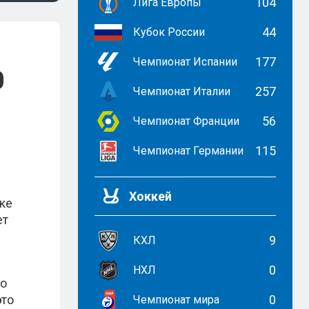
104
Лига Европы
44
Кубок России
177
Чемпионат Испании
0
257
Чемпионат Италии
56
Чемпионат Франции
115
Чемпионат Германии
Хоккей
ке
ет
9
КХЛ
0
НХЛ
по
это
0
Чемпионат мира