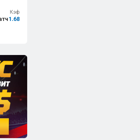
Кэф
атч
1.68