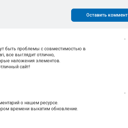
Оставить коммент
-
огут быть проблемы с совместимостью в
ari, все выглядит отлично,
торые наложения элементов.
отличный сайт!
-
ментарий о нашем ресурсе.
кором времени выкатим обновление.