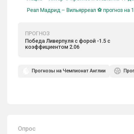
Реал Мадрид – Вильярреал ⚽ прогноз на 1
ПРОГНОЗ
Победа Ливерпуля с форой -1.5 с
коэффициентом 2.06
Прогнозы на Чемпионат Англии
Прог
Опрос