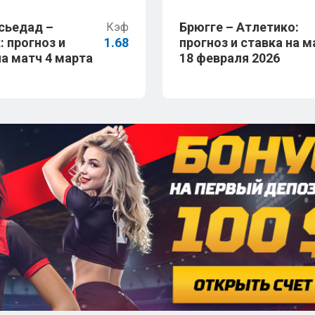
сьедад –
Брюгге – Атлетико:
Кэф
: прогноз и
1.68
прогноз и ставка на м
на матч 4 марта
18 февраля 2026