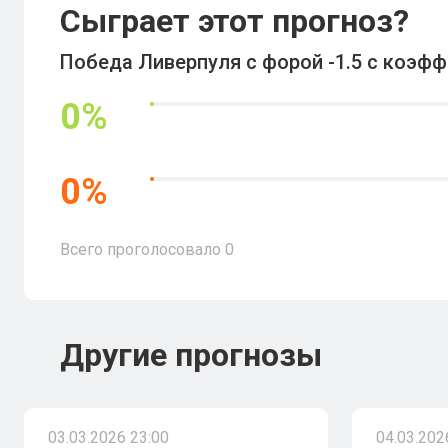
Сыграет этот прогноз?
Победа Ливерпуля с форой -1.5 с коэфф
0
%
0
%
Всего проголосовало
0
Другие прогнозы
03.03.2026 23:00
04.03.202