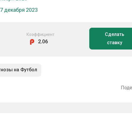
7 декабря 2023
Сделать
Коэффициент
2.06
ставку
нозы на Футбол
Поде