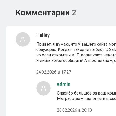
Комментарии
2
Halley
Привет, я думаю, что у вашего сайта м
браузерах. Когда я заходил на блог в Saf
но если открытии в IE, возникают неко
Я лишь хотел сообщить! А в остальном, 
24.02.2026 в 17:27
admin
Спасибо большое за ваш ком
Мы работаем над этим и в с
26.02.2026 в 20:10