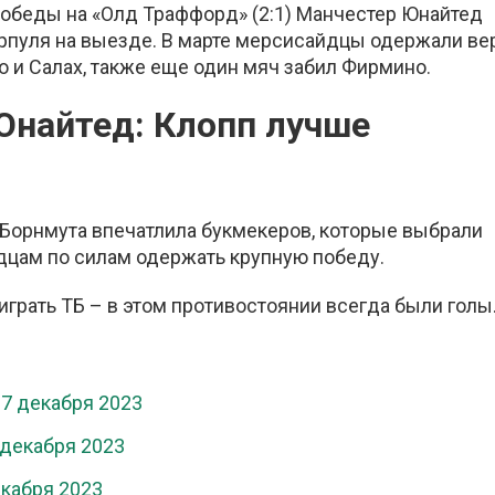
обеды на «Олд Траффорд» (2:1) Манчестер Юнайтед
рпуля на выезде. В марте мерсисайдцы одержали ве
о и Салах, также еще один мяч забил Фирмино.
Юнайтед: Клопп лучше
Борнмута впечатлила букмекеров, которые выбрали
цам по силам одержать крупную победу.
играть ТБ – в этом противостоянии всегда были голы
17 декабря 2023
 декабря 2023
екабря 2023