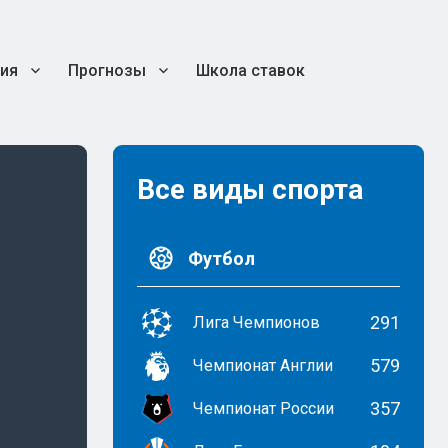
ия
Прогнозы
Школа ставок
Все виды спорта
Футбол
291
Лига Чемпионов
579
Чемпионат Англии
357
Чемпионат России