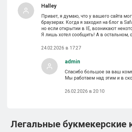
Halley
Привет, я думаю, что у вашего сайта м
браузерах. Когда я заходил на блог в Saf
но если открытии в IE, возникают неко
Я лишь хотел сообщить! А в остальном, 
24.02.2026 в 17:27
admin
Спасибо большое за ваш ком
Мы работаем над этим и в с
26.02.2026 в 20:10
Легальные букмекерские 