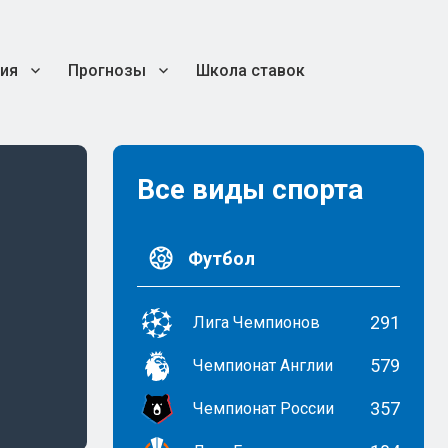
ия
Прогнозы
Школа ставок
Все виды спорта
Футбол
291
Лига Чемпионов
579
Чемпионат Англии
с
357
Чемпионат России