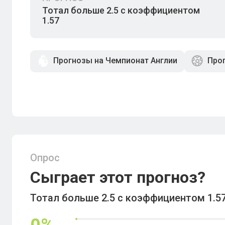
Тотал больше 2.5 с коэффициентом
1.57
Прогнозы на Чемпионат Англии
Прог
Опрос
Сыграет этот прогноз?
Тотал больше 2.5 с коэффициентом 1.5