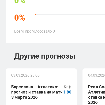
0
%
0
%
Всего проголосовало
0
Другие прогнозы
03.03.2026 23:00
04.03.202
Барселона – Атлетико:
Реал Со
Кэф
прогноз и ставка на матч
1.80
Атлетик
3 марта 2026
ставка 
2026