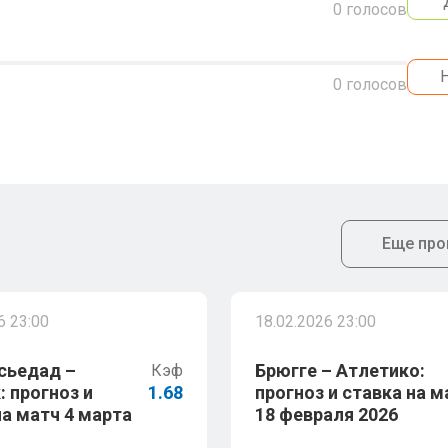
0
голосов
0
голосов
Еще про
6 23:00
18.02.2026 23:00
сьедад –
Брюгге – Атлетико:
Кэф
: прогноз и
1.68
прогноз и ставка на м
на матч 4 марта
18 февраля 2026