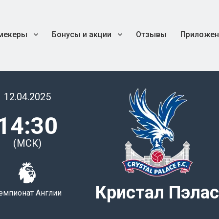
мекеры
Бонусы и акции
Отзывы
Приложен
12.04.2025
14:30
(МСК)
Кристал Пэла
емпионат Англии