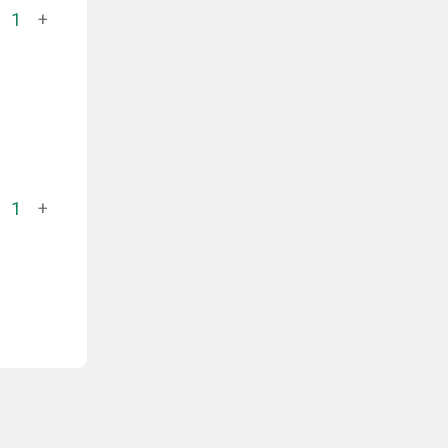
1
+
1
+