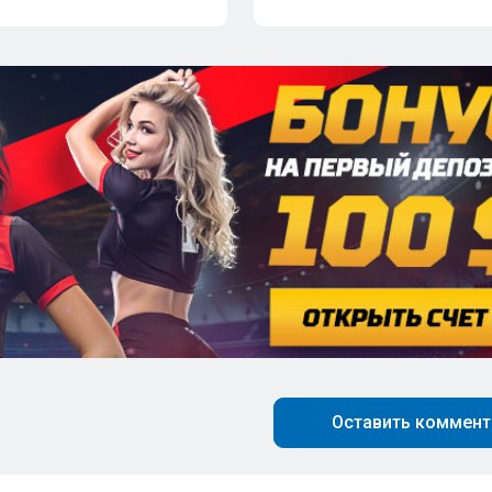
Оставить коммент