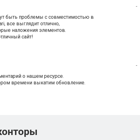
-
огут быть проблемы с совместимостью в
ari, все выглядит отлично,
торые наложения элементов.
отличный сайт!
-
ментарий о нашем ресурсе.
кором времени выкатим обновление.
конторы